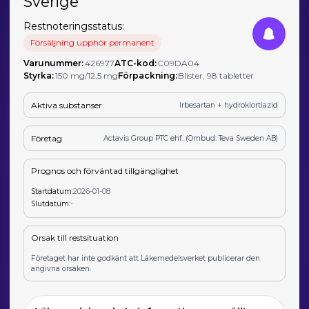
Sverige
Restnoteringsstatus:
Försäljning upphör permanent
Varunummer:
426977
ATC-kod:
C09DA04
Styrka:
150 mg/12,5 mg
Förpackning:
Blister, 98 tabletter
Aktiva substanser
Irbesartan + hydroklortiazid
Företag
Actavis Group PTC ehf. (Ombud: Teva Sweden AB)
Prognos och förväntad tillgänglighet
Startdatum:
2026-01-08
Slutdatum:
-
Orsak till restsituation
Företaget har inte godkänt att Läkemedelsverket publicerar den
angivna orsaken.