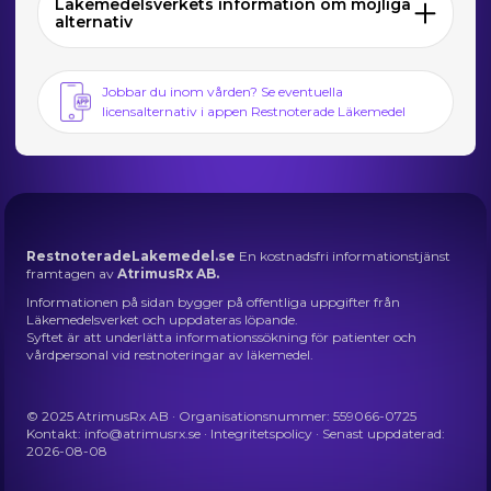
Läkemedelsverkets information om möjliga
alternativ
Jobbar du inom vården? Se eventuella
licensalternativ i appen Restnoterade Läkemedel
RestnoteradeLakemedel.se
En kostnadsfri informationstjänst
framtagen av
AtrimusRx AB.
Informationen på sidan bygger på offentliga uppgifter från
Läkemedelsverket och uppdateras löpande.
Syftet är att underlätta informationssökning för patienter och
vårdpersonal vid restnoteringar av läkemedel.
© 2025 AtrimusRx AB · Organisationsnummer: 559066-0725
Kontakt:
info@atrimusrx.se
·
Integritetspolicy
· Senast uppdaterad:
2026-08-08