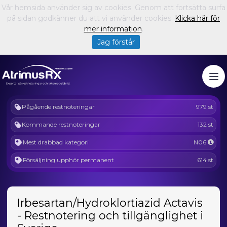
Vår hemsida använder sig av cookies. Genom att fortsätta surfa
på sidan godkänner du att vi använder cookies.
Klicka här för
mer information
.
Jag förstår
Pågående restnoteringar
979 st
Kommande restnoteringar
132 st
Mest drabbad kategori
N06
Försäljning upphör permanent
614 st
Irbesartan/Hydroklortiazid Actavis
- Restnotering och tillgänglighet i