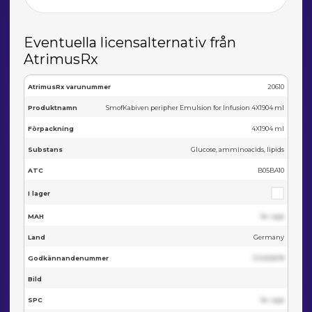
Eventuella licensalternativ från
AtrimusRx
AtrimusRx varunummer
20610
Produktnamn
SmofKabiven peripher Emulsion for Infusion 4X1904 ml
Förpackning
4X1904 ml
Substans
Glucose, amminoacids, lipids
ATC
B05BA10
I lager
MAH
Se i app
Land
Germany
Godkännandenummer
123455678
Bild
SPC
Se i app