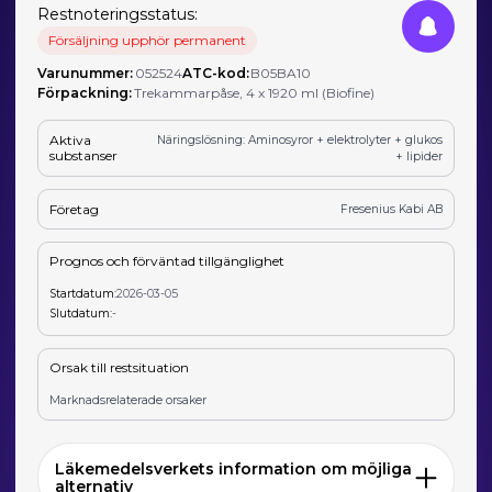
Restnoteringsstatus:
Försäljning upphör permanent
Varunummer:
052524
ATC-kod:
B05BA10
Förpackning:
Trekammarpåse, 4 x 1920 ml (Biofine)
Aktiva
Näringslösning: Aminosyror + elektrolyter + glukos
substanser
+ lipider
Företag
Fresenius Kabi AB
Prognos och förväntad tillgänglighet
Startdatum:
2026-03-05
Slutdatum:
-
Orsak till restsituation
Marknadsrelaterade orsaker
Läkemedelsverkets information om möjliga
alternativ