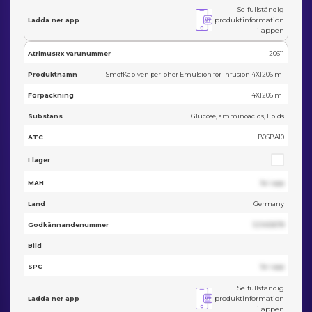
Se fullständig
produktinformation
Ladda ner app
i appen
AtrimusRx varunummer
20611
Produktnamn
SmofKabiven peripher Emulsion for Infusion 4X1206 ml
Förpackning
4X1206 ml
Substans
Glucose, amminoacids, lipids
ATC
B05BA10
I lager
MAH
Se i app
Land
Germany
Godkännandenummer
123455678
Bild
SPC
Se i app
Se fullständig
produktinformation
Ladda ner app
i appen