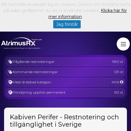
Vår hemsida använder sig av cookies. Genom att fortsätta surfa
på sidan godkänner du att vi använder cookies.
Klicka här för
mer information
.
Jag förstår
Pågående restnoteringar
980 st
Kommande restnoteringar
129 st
Mest drabbad kategori
N06
Försäljning upphör permanent
612 st
Kabiven Perifer - Restnotering och
tillgänglighet i Sverige