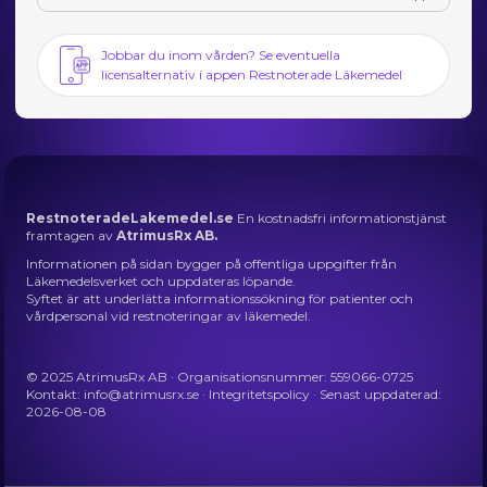
Jobbar du inom vården? Se eventuella
licensalternativ i appen Restnoterade Läkemedel
RestnoteradeLakemedel.se
En kostnadsfri informationstjänst
framtagen av
AtrimusRx AB.
Informationen på sidan bygger på offentliga uppgifter från
Läkemedelsverket och uppdateras löpande.
Syftet är att underlätta informationssökning för patienter och
vårdpersonal vid restnoteringar av läkemedel.
© 2025 AtrimusRx AB · Organisationsnummer: 559066-0725
Kontakt:
info@atrimusrx.se
·
Integritetspolicy
· Senast uppdaterad:
2026-08-08