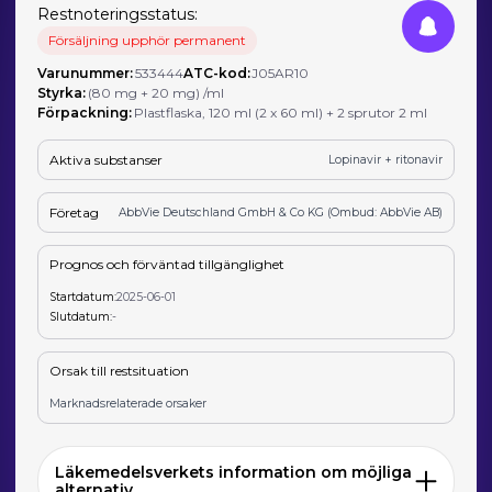
Restnoteringsstatus:
Försäljning upphör permanent
Varunummer:
533444
ATC-kod:
J05AR10
Styrka:
(80 mg + 20 mg) /ml
Förpackning:
Plastflaska, 120 ml (2 x 60 ml) + 2 sprutor 2 ml
Aktiva substanser
Lopinavir + ritonavir
Företag
AbbVie Deutschland GmbH & Co KG (Ombud: AbbVie AB)
Prognos och förväntad tillgänglighet
Startdatum:
2025-06-01
Slutdatum:
-
Orsak till restsituation
Marknadsrelaterade orsaker
Läkemedelsverkets information om möjliga
alternativ