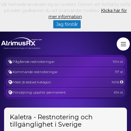
Vår hemsida använder sig av cookies. Genom att fortsätta surfa
på sidan godkänner du att vi använder cookies.
Klicka här för
mer information
.
Jag förstår
Pågående restnoteringar
994 st
Kommande restnoteringar
117 st
Mest drabbad kategori
N06
Försäljning upphör permanent
614 st
Kaletra - Restnotering och
tillgänglighet i Sverige