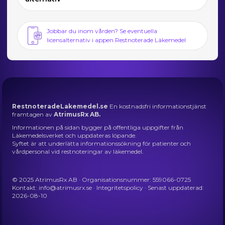
Jobbar du inom vården? Se eventuella
licensalternativ i appen Restnoterade Läkemedel
RestnoteradeLakemedel.se
En kostnadsfri informationstjänst
framtagen av
AtrimusRx AB.
Informationen på sidan bygger på offentliga uppgifter från
Läkemedelsverket och uppdateras löpande.
Syftet är att underlätta informationssökning för patienter och
vårdpersonal vid restnoteringar av läkemedel.
© 2025 AtrimusRx AB · Organisationsnummer: 559066-0725
Kontakt:
info@atrimusrx.se
·
Integritetspolicy
· Senast uppdaterad:
2026-08-10