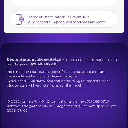
Jobbar du inom vården? Se eventuella
licensalternativ i appen Restnoterade Läkemedel
RestnoteradeLakemedel.se
En kostnadsfri informationstjänst
framtagen av
AtrimusRx AB.
Informationen på sidan bygger på offentliga uppgifter från
Läkemedelsverket och uppdateras löpande.
Syftet är att underlätta informationssökning för patienter och
vårdpersonal vid restnoteringar av läkemedel.
© 2025 AtrimusRx AB · Organisationsnummer: 559066-0725
Kontakt:
info@atrimusrx.se
·
Integritetspolicy
· Senast uppdaterad:
2026-08-07