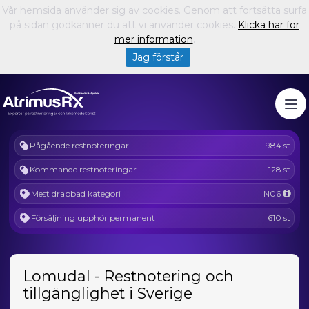
Vår hemsida använder sig av cookies. Genom att fortsätta surfa
på sidan godkänner du att vi använder cookies.
Klicka här för
mer information
.
Jag förstår
Pågående restnoteringar
984 st
Kommande restnoteringar
128 st
Mest drabbad kategori
N06
Försäljning upphör permanent
610 st
Lomudal - Restnotering och
tillgänglighet i Sverige