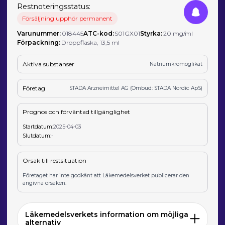
Restnoteringsstatus:
Försäljning upphör permanent
Varunummer:
018445
ATC-kod:
S01GX01
Styrka:
20 mg/ml
Förpackning:
Droppflaska, 13,5 ml
Aktiva substanser
Natriumkromoglikat
Företag
STADA Arzneimittel AG (Ombud: STADA Nordic ApS)
Prognos och förväntad tillgänglighet
Startdatum:
2025-04-03
Slutdatum:
-
Orsak till restsituation
Företaget har inte godkänt att Läkemedelsverket publicerar den
angivna orsaken.
Läkemedelsverkets information om möjliga
alternativ