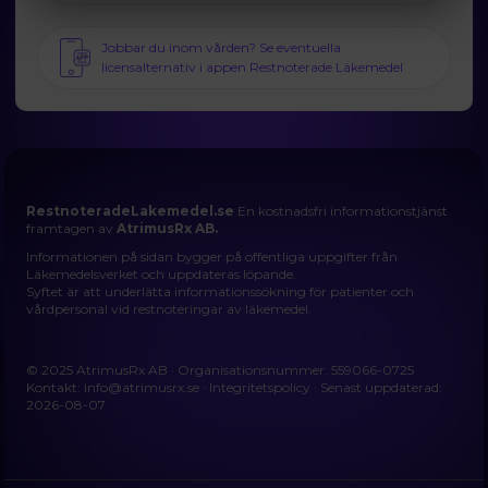
Jobbar du inom vården? Se eventuella
licensalternativ i appen Restnoterade Läkemedel
RestnoteradeLakemedel.se
En kostnadsfri informationstjänst
framtagen av
AtrimusRx AB.
Informationen på sidan bygger på offentliga uppgifter från
Läkemedelsverket och uppdateras löpande.
Syftet är att underlätta informationssökning för patienter och
vårdpersonal vid restnoteringar av läkemedel.
© 2025 AtrimusRx AB · Organisationsnummer: 559066-0725
Kontakt:
info@atrimusrx.se
·
Integritetspolicy
· Senast uppdaterad:
2026-08-07