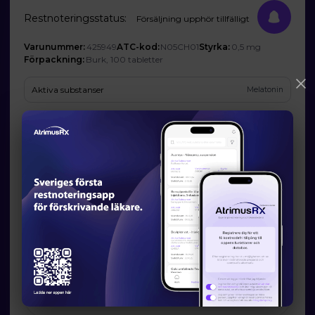
Restnoteringsstatus:
Försäljning upphör tillfälligt
Varunummer:
425949
ATC-kod:
N05CH01
Styrka:
0,5 mg
Förpackning:
Burk, 100 tabletter
Aktiva substanser
Melatonin
Företag
EQL Pharma AB
Prognos och förväntad tillgänglighet
Startdatum:
2025-07-02
Slutdatum:
-
Orsak till restsituation
Marknadsrelaterade orsaker
Läkemedelsverkets information om möjliga
alternativ