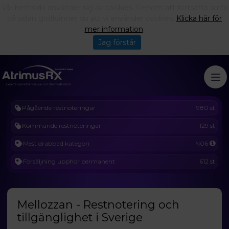
Vår hemsida använder sig av cookies. Genom att fortsätta surfa
på sidan godkänner du att vi använder cookies.
Klicka här för
mer information
.
Jag förstår
Pågående restnoteringar
980 st
Kommande restnoteringar
129 st
Mest drabbad kategori
N06
Försäljning upphör permanent
612 st
Mellozzan - Restnotering och
tillgänglighet i Sverige