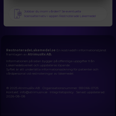
Jobbar du inom vården? Se eventuella
licensalternativ i appen Restnoterade Läkemedel
RestnoteradeLakemedel.se
En kostnadsfri informationstjänst
framtagen av
AtrimusRx AB.
Informationen på sidan bygger på offentliga uppgifter från
Läkemedelsverket och uppdateras löpande.
Syftet är att underlätta informationssökning för patienter och
vårdpersonal vid restnoteringar av läkemedel.
© 2025 AtrimusRx AB · Organisationsnummer: 559066-0725
Kontakt:
info@atrimusrx.se
·
Integritetspolicy
· Senast uppdaterad:
2026-08-08