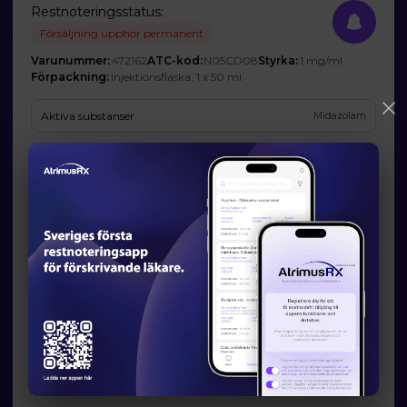
Restnoteringsstatus:
Försäljning upphör permanent
Varunummer:
472162
ATC-kod:
N05CD08
Styrka:
1 mg/ml
Förpackning:
Injektionsflaska, 1 x 50 ml
Aktiva substanser
Midazolam
Företag
Hameln Pharma gmbh (Ombud: hameln pharma AB)
Prognos och förväntad tillgänglighet
Startdatum:
2025-03-26
Slutdatum:
-
Orsak till restsituation
Marknadsrelaterade orsaker
Läkemedelsverkets information om möjliga
alternativ