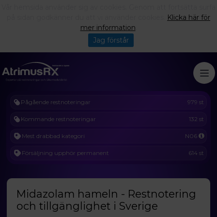
Vår hemsida använder sig av cookies. Genom att fortsätta surfa
på sidan godkänner du att vi använder cookies.
Klicka här för
mer information
.
Jag förstår
Pågående restnoteringar
979 st
Kommande restnoteringar
132 st
Mest drabbad kategori
N06
Försäljning upphör permanent
614 st
Midazolam hameln - Restnotering
och tillgänglighet i Sverige