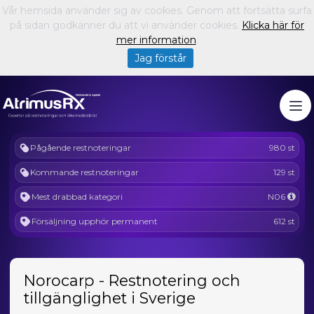
Vår hemsida använder sig av cookies. Genom att fortsätta surfa
på sidan godkänner du att vi använder cookies.
Klicka här för
mer information
.
Jag förstår
Pågående restnoteringar
980 st
Kommande restnoteringar
129 st
Mest drabbad kategori
N06
Försäljning upphör permanent
612 st
Norocarp - Restnotering och
tillgänglighet i Sverige