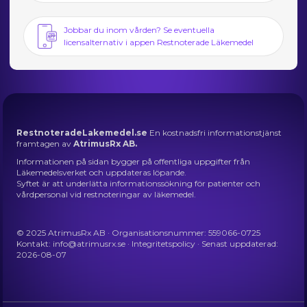
Jobbar du inom vården? Se eventuella
licensalternativ i appen Restnoterade Läkemedel
RestnoteradeLakemedel.se
En kostnadsfri informationstjänst
framtagen av
AtrimusRx AB.
Informationen på sidan bygger på offentliga uppgifter från
Läkemedelsverket och uppdateras löpande.
Syftet är att underlätta informationssökning för patienter och
vårdpersonal vid restnoteringar av läkemedel.
© 2025 AtrimusRx AB · Organisationsnummer: 559066-0725
Kontakt:
info@atrimusrx.se
·
Integritetspolicy
· Senast uppdaterad:
2026-08-07