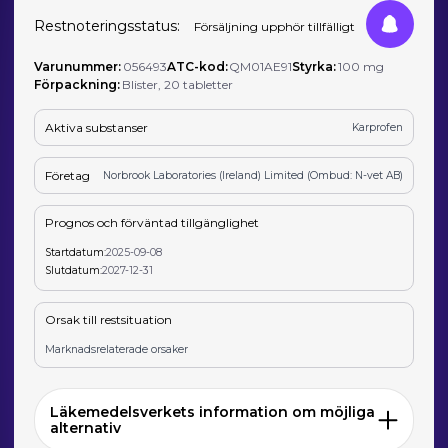
Restnoteringsstatus:
Försäljning upphör tillfälligt
Varunummer:
056493
ATC-kod:
QM01AE91
Styrka:
100 mg
Förpackning:
Blister, 20 tabletter
Aktiva substanser
Karprofen
Företag
Norbrook Laboratories (Ireland) Limited (Ombud: N-vet AB)
Prognos och förväntad tillgänglighet
Startdatum:
2025-09-08
Slutdatum:
2027-12-31
Orsak till restsituation
Marknadsrelaterade orsaker
Läkemedelsverkets information om möjliga
alternativ