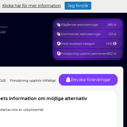
s.
Klicka här för mer information
.
Jag förstår
Pågående restnoteringar
980 st
GAR
Kommande restnoteringar
129 st
Mest drabbad kategori
N06
Försäljning upphör permanent
612 st
Bevaka förändringar
tus:
Försäljning upphör tillfälligt
ts information om möjliga alternativ
fattas inte av utbytbarhet