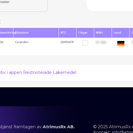
rsaker
x
örpackning
Substans
ATC
I lager
MAH
Land
0st
Carprofen
QM01AE91
Se i app
1
nativ i appen Restnoterade Läkemedel
stjänst framtagen av
AtrimusRx AB.
© 2025 AtrimusRx 
Kontakt:
info@atri