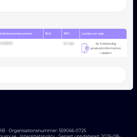
Godkännandenummer
Bild
SPC
Ladda ner app
23455678
Se i app
Se fullständig
produktinformation
i appen
AB · Organisationsnummer: 559066-0725
musrx.se
·
Integritetspolicy
· Senast uppdaterad: 2026-08-