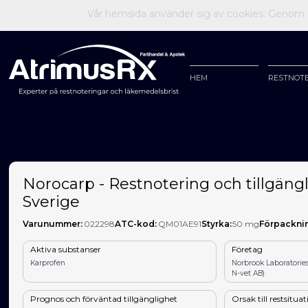
Vår hemsida använder sig av cookies. Genom at
HEM
RESTNOT
Norocarp - Restnotering och tillgängl
Sverige
Varunummer:
022298
ATC-kod:
QM01AE91
Styrka:
50 mg
Förpackni
Aktiva substanser
Företag
Karprofen
Norbrook Laboratorie
N-vet AB)
Prognos och förväntad tillgänglighet
Orsak till restsitua