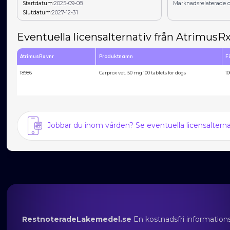
Startdatum:
2025-09-08
Marknadsrelaterade o
Slutdatum:
2027-12-31
Eventuella licensalternativ från AtrimusR
AtrimusRx vnr
Produktnamn
F
18986
Carprox vet. 50 mg 100 tablets for dogs
10
Jobbar du inom vården? Se eventuella licensalter
RestnoteradeLakemedel.se
En kostnadsfri information