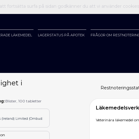
t fortsätta surfa på sidan godkänner du att vi använder cookie
ERADE LÄKEMEDEL
LAGERSTATUS PÅ APOTEK
FRÅGOR OM RESTNOTERIN
ighet i
Restnoteringssta
ng:
Blister, 100 tabletter
Läkemedelsverke
s (Ireland) Limited (Ombud:
Veterinära läkemedel om
tion