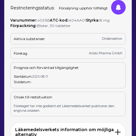
Restnoteringsstatus:
Försäljning upphör tillfälligt
Varunummer:
402165
ATC-kod:
A04AA01
Styrka:
8 mg
Förpackning:
Blister, 30 tabletter
Aktiva substanser
Ondansetron
Företag
Aristo Pharma GmbH
Prognos och förväntad tillgänglighet
Startdatum:
2025-08-11
Slutdatum:
-
Orsak till restsituation
Företaget har inte godkänt att Läkemedelsverket publicerar den
angivna orsaken.
Läkemedelsverkets information om möjliga
alternativ