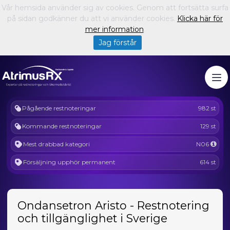
Vår hemsida använder sig av cookies. Genom att fortsätta surfa
på sidan godkänner du att vi använder cookies.
Klicka här för
mer information
.
Jag förstår
Pågående restnoteringar
982 st
Kommande restnoteringar
129 st
Mest drabbad kategori
N06
Försäljning upphör permanent
614 st
Ondansetron Aristo - Restnotering
och tillgänglighet i Sverige