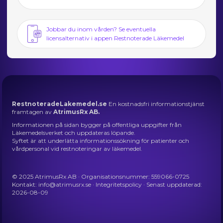
Jobbar du inom vården? Se eventuella
licensalternativ i appen Restnoterade Läkemedel
RestnoteradeLakemedel.se
En kostnadsfri informationstjänst
framtagen av
AtrimusRx AB.
Informationen på sidan bygger på offentliga uppgifter från
Läkemedelsverket och uppdateras löpande.
Syftet är att underlätta informationssökning för patienter och
vårdpersonal vid restnoteringar av läkemedel.
© 2025 AtrimusRx AB · Organisationsnummer: 559066-0725
Kontakt:
info@atrimusrx.se
·
Integritetspolicy
· Senast uppdaterad:
2026-08-09