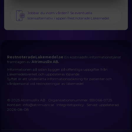
Jobbar du inom vården? Se eventuella
licensalternativ i appen Restnoterade Läkemedel
RestnoteradeLakemedel.se
En kostnadsfri informationstjänst
framtagen av
AtrimusRx AB.
Informationen på sidan bygger på offentliga uppgifter från
Läkemedelsverket och uppdateras löpande.
Syftet är att underlätta informationssökning för patienter och
vårdpersonal vid restnoteringar av läkemedel.
© 2025 AtrimusRx AB · Organisationsnummer: 559066-0725
Kontakt:
info@atrimusrx.se
·
Integritetspolicy
· Senast uppdaterad:
2026-08-08