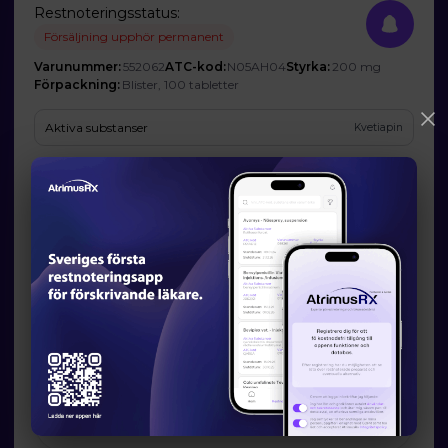
Restnoteringsstatus:
Försäljning upphör permanent
Varunummer:
552062
ATC-kod:
N05AH04
Styrka:
200 mg
Förpackning:
Blister, 100 tabletter
Aktiva substanser
Kvetiapin
Företag
Aristo Pharma GmbH
Prognos och förväntad tillgänglighet
Startdatum:
2026-01-14
Slutdatum:
-
Orsak till restsituation
Marknadsrelaterade orsaker
Läkemedelsverkets information om möjliga
alternativ