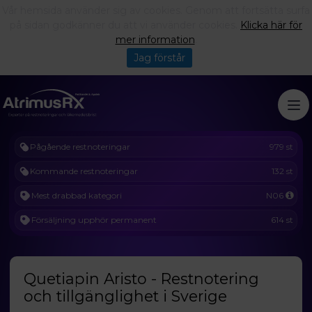
Vår hemsida använder sig av cookies. Genom att fortsätta surfa
på sidan godkänner du att vi använder cookies.
Klicka här för
mer information
.
Jag förstår
Pågående restnoteringar
979 st
Kommande restnoteringar
132 st
Mest drabbad kategori
N06
Försäljning upphör permanent
614 st
Quetiapin Aristo - Restnotering
och tillgänglighet i Sverige