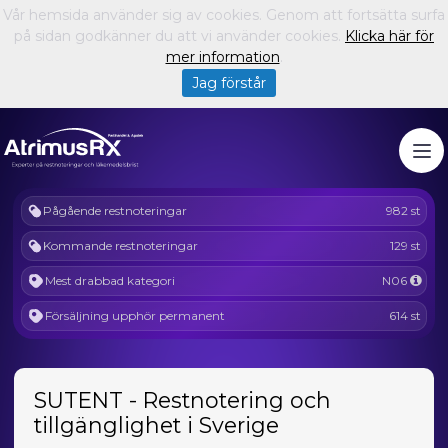
Vår hemsida använder sig av cookies. Genom att fortsätta surfa
på sidan godkänner du att vi använder cookies.
Klicka här för
mer information
.
Jag förstår
Pågående restnoteringar
982 st
Kommande restnoteringar
129 st
Mest drabbad kategori
N06
Försäljning upphör permanent
614 st
SUTENT - Restnotering och
tillgänglighet i Sverige