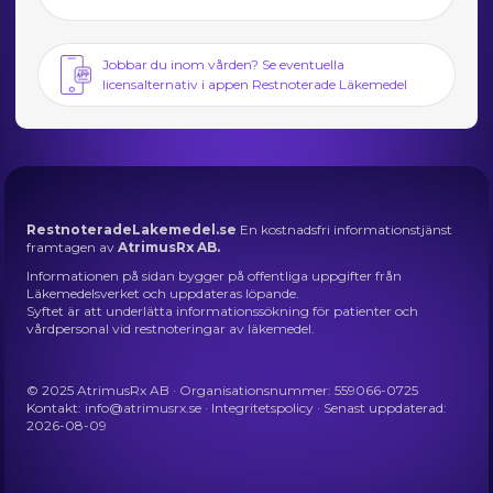
Jobbar du inom vården? Se eventuella
licensalternativ i appen Restnoterade Läkemedel
RestnoteradeLakemedel.se
En kostnadsfri informationstjänst
framtagen av
AtrimusRx AB.
Informationen på sidan bygger på offentliga uppgifter från
Läkemedelsverket och uppdateras löpande.
Syftet är att underlätta informationssökning för patienter och
vårdpersonal vid restnoteringar av läkemedel.
© 2025 AtrimusRx AB · Organisationsnummer: 559066-0725
Kontakt:
info@atrimusrx.se
·
Integritetspolicy
· Senast uppdaterad:
2026-08-09