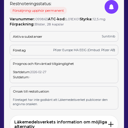
Restnoteringsstatus:
Försäljning upphör permanent
Varunummer:
099863
ATC-kod:
L01EX01
Styrka:
12,5 mg
Förpackning:
Blister, 28 kapslar
Aktiva substanser
Sunitinib
Företag
Pfizer Europe MA EEIG (Ombud: Pfizer AB)
Prognos och förväntad tillgänglighet
Startdatum:
2026-02-27
Slutdatum:
-
Orsak till restsituation
Företaget har inte godkänt att Läkemedelsverket publicerar den
angivna orsaken.
Läkemedelsverkets information om möjliga
alternativ