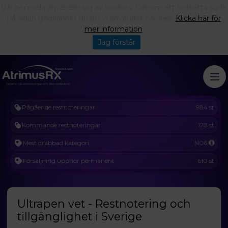
Vår hemsida använder sig av cookies. Genom att fortsätta surfa
på sidan godkänner du att vi använder cookies.
Klicka här för
mer information
.
Jag förstår
Pågående restnoteringar
984 st
Kommande restnoteringar
128 st
Mest drabbad kategori
N06
Försäljning upphör permanent
610 st
Ultrapen vet - Restnotering och
tillgänglighet i Sverige