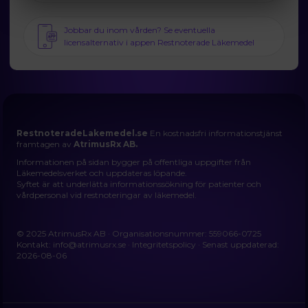
Jobbar du inom vården? Se eventuella
licensalternativ i appen Restnoterade Läkemedel
RestnoteradeLakemedel.se
En kostnadsfri informationstjänst
framtagen av
AtrimusRx AB.
Informationen på sidan bygger på offentliga uppgifter från
Läkemedelsverket och uppdateras löpande.
Syftet är att underlätta informationssökning för patienter och
vårdpersonal vid restnoteringar av läkemedel.
© 2025 AtrimusRx AB · Organisationsnummer: 559066-0725
Kontakt:
info@atrimusrx.se
·
Integritetspolicy
· Senast uppdaterad:
2026-08-06