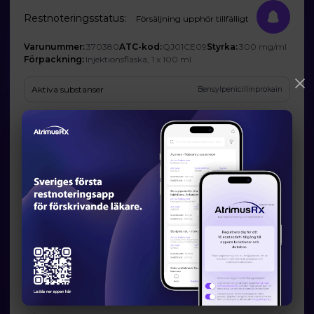
Restnoteringsstatus:
Försäljning upphör tillfälligt
Varunummer:
370380
ATC-kod:
QJ01CE09
Styrka:
300 mg/ml
Förpackning:
Injektionsflaska, 1 x 100 ml
Aktiva substanser
Bensylpenicillinprokain
Företag
Norbrook Laboratories (Ireland) Limited (Ombud: N-vet AB)
Prognos och förväntad tillgänglighet
Startdatum:
2025-03-31
Slutdatum:
-
Orsak till restsituation
Kvalitetsrelaterade orsaker
Läkemedelsverkets information om möjliga
alternativ