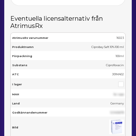
Eventuella licensalternativ från
AtrimusRx
AtrimusRx varunummer
16023
Produktnamn
Ciprobay Saft 10% 100 ml
Förpackning
100ml
Substans
Ciprofloxacin
ATC
J01MA02
I lager
MAH
Se i app
Land
Germany
Godkännandenummer
123455678
Bild