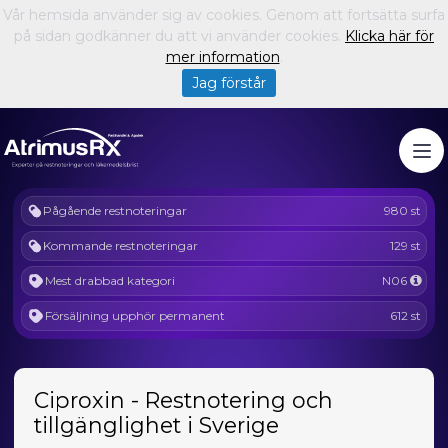
Vår hemsida använder sig av cookies. Genom att fortsätta surfa
på sidan godkänner du att vi använder cookies.
Klicka här för
mer information
.
Jag förstår
Pågående restnoteringar
980 st
Kommande restnoteringar
129 st
Mest drabbad kategori
N06
Försäljning upphör permanent
612 st
Ciproxin - Restnotering och
tillgänglighet i Sverige