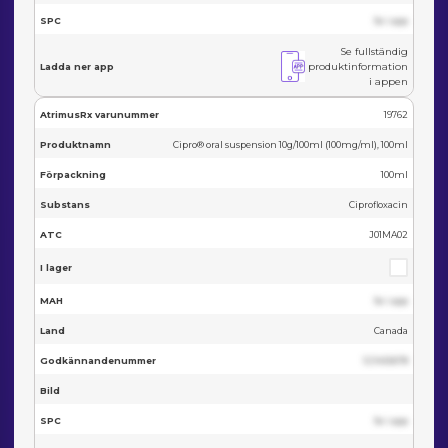
SPC
Se i app
Se fullständig
produktinformation
Ladda ner app
i appen
AtrimusRx varunummer
19762
Produktnamn
Cipro® oral suspension 10g/100ml (100mg/ml), 100ml
Förpackning
100ml
Substans
Ciprofloxacin
ATC
J01MA02
I lager
MAH
Se i app
Land
Canada
Godkännandenummer
123455678
Bild
SPC
Se i app