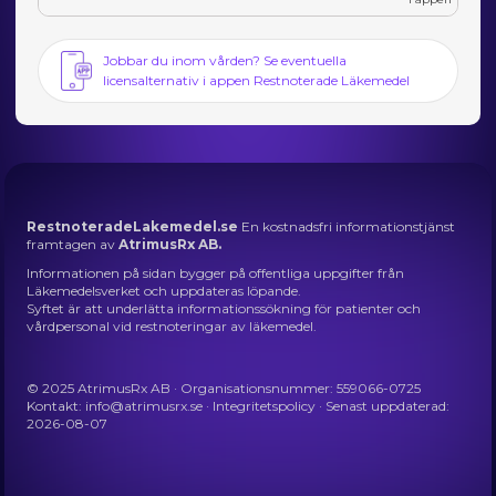
Jobbar du inom vården? Se eventuella
licensalternativ i appen Restnoterade Läkemedel
RestnoteradeLakemedel.se
En kostnadsfri informationstjänst
framtagen av
AtrimusRx AB.
Informationen på sidan bygger på offentliga uppgifter från
Läkemedelsverket och uppdateras löpande.
Syftet är att underlätta informationssökning för patienter och
vårdpersonal vid restnoteringar av läkemedel.
© 2025 AtrimusRx AB · Organisationsnummer: 559066-0725
Kontakt:
info@atrimusrx.se
·
Integritetspolicy
· Senast uppdaterad:
2026-08-07