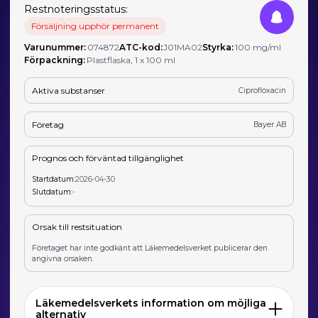
Restnoteringsstatus:
Försäljning upphör permanent
Varunummer:
074872
ATC-kod:
J01MA02
Styrka:
100 mg/ml
Förpackning:
Plastflaska, 1 x 100 ml
Aktiva substanser
Ciprofloxacin
Företag
Bayer AB
Prognos och förväntad tillgänglighet
Startdatum:
2026-04-30
Slutdatum:
-
Orsak till restsituation
Företaget har inte godkänt att Läkemedelsverket publicerar den
angivna orsaken.
Läkemedelsverkets information om möjliga
alternativ