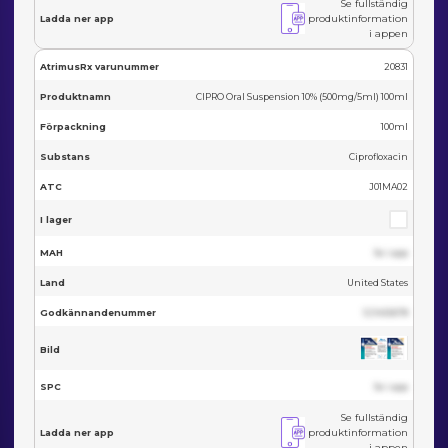
Se fullständig
produktinformation
Ladda ner app
i appen
AtrimusRx varunummer
20831
Produktnamn
CIPRO Oral Suspension 10% (500mg/5ml) 100ml
Förpackning
100ml
Substans
Ciprofloxacin
ATC
J01MA02
I lager
MAH
Se i app
Land
United States
Godkännandenummer
123455678
Bild
SPC
Se i app
Se fullständig
produktinformation
Ladda ner app
i appen