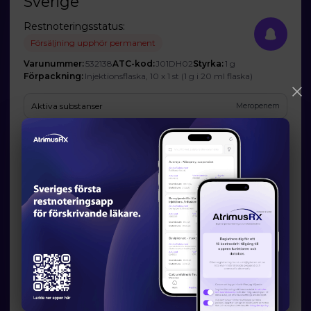
Sverige
Restnoteringsstatus:
Försäljning upphör permanent
Varunummer:
532138
ATC-kod:
J01DH02
Styrka:
1 g
Förpackning:
Injektionsflaska, 10 x 1 st (1 g i 20 ml flaska)
Aktiva substanser
Meropenem
Företag
Fresenius Kabi AB
Prognos och förväntad tillgänglighet
Startdatum:
2026-07-31
Slutdatum:
-
Orsak till restsituation
Marknadsrelaterade orsaker
Läkemedelsverkets information om möjliga