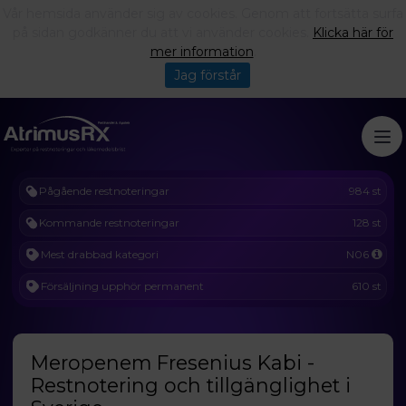
Vår hemsida använder sig av cookies. Genom att fortsätta surfa
på sidan godkänner du att vi använder cookies.
Klicka här för
mer information
.
Jag förstår
Pågående restnoteringar
984 st
Kommande restnoteringar
128 st
Mest drabbad kategori
N06
Försäljning upphör permanent
610 st
Meropenem Fresenius Kabi -
Restnotering och tillgänglighet i