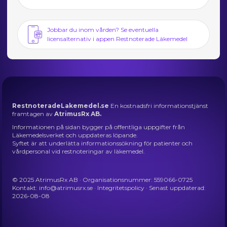
Jobbar du inom vården? Se eventuella
licensalternativ i appen Restnoterade Läkemedel
RestnoteradeLakemedel.se
En kostnadsfri informationstjänst
framtagen av
AtrimusRx AB.
Informationen på sidan bygger på offentliga uppgifter från
Läkemedelsverket och uppdateras löpande.
Syftet är att underlätta informationssökning för patienter och
vårdpersonal vid restnoteringar av läkemedel.
© 2025 AtrimusRx AB · Organisationsnummer: 559066-0725
Kontakt:
info@atrimusrx.se
·
Integritetspolicy
· Senast uppdaterad:
2026-08-08