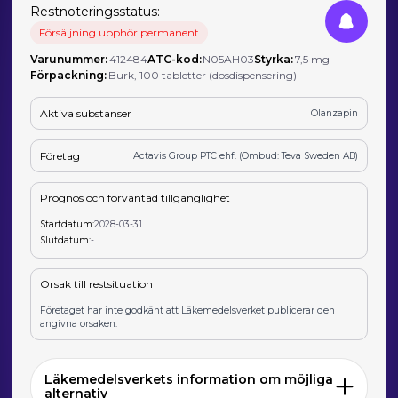
Restnoteringsstatus:
Försäljning upphör permanent
Varunummer:
412484
ATC-kod:
N05AH03
Styrka:
7,5 mg
Förpackning:
Burk, 100 tabletter (dosdispensering)
Aktiva substanser
Olanzapin
Företag
Actavis Group PTC ehf. (Ombud: Teva Sweden AB)
Prognos och förväntad tillgänglighet
Startdatum:
2028-03-31
Slutdatum:
-
Orsak till restsituation
Företaget har inte godkänt att Läkemedelsverket publicerar den
angivna orsaken.
Läkemedelsverkets information om möjliga
alternativ