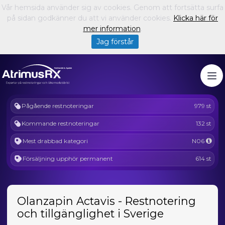
Vår hemsida använder sig av cookies. Genom att fortsätta surfa
på sidan godkänner du att vi använder cookies.
Klicka här för
mer information
.
Jag förstår
Pågående restnoteringar
979 st
Kommande restnoteringar
132 st
Mest drabbad kategori
N06
Försäljning upphör permanent
614 st
Olanzapin Actavis - Restnotering
och tillgänglighet i Sverige