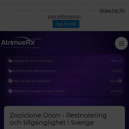
Vår hemsida använder sig av cookies. Genom att fortsätta surfa
på sidan godkänner du att vi använder cookies.
Klicka här för
mer information
.
Jag förstår
Pågående restnoteringar
989 st
Kommande restnoteringar
126 st
Mest drabbad kategori
N06
Försäljning upphör permanent
609 st
Zopiclone Orion - Restnotering
och tillgänglighet i Sverige