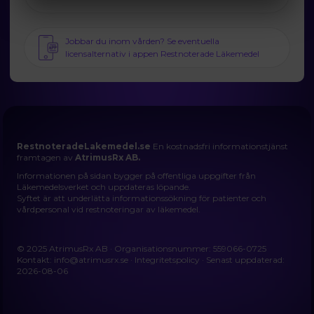
Jobbar du inom vården? Se eventuella
licensalternativ i appen Restnoterade Läkemedel
RestnoteradeLakemedel.se
En kostnadsfri informationstjänst
framtagen av
AtrimusRx AB.
Informationen på sidan bygger på offentliga uppgifter från
Läkemedelsverket och uppdateras löpande.
Syftet är att underlätta informationssökning för patienter och
vårdpersonal vid restnoteringar av läkemedel.
© 2025 AtrimusRx AB · Organisationsnummer: 559066-0725
Kontakt:
info@atrimusrx.se
·
Integritetspolicy
· Senast uppdaterad:
2026-08-06