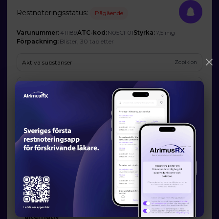
Restnoteringsstatus:
Pågående
Varunummer:
411189
ATC-kod:
N05CF01
Styrka:
7,5 mg
Förpackning:
Blister, 30 tabletter
Aktiva substanser
Zopiklon
Företag
Orion Corporation (Ombud: Orion Pharma AB)
Prognos och förväntad tillgänglighet
Startdatum:
2026-07-06
Slutdatum:
2026-08-07
Orsak till restsituation
Företaget har inte godkänt att Läkemedelsverket publicerar den
angivna orsaken.
Läkemedelsverkets information om möjliga
alternativ