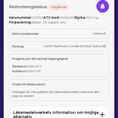
Restnoteringsstatus:
Pågående
Varunummer:
001120
ATC-kod:
M01AH01
Styrka:
100 mg
Förpackning:
Blister, 30 kapslar (Al)
Aktiva substanser
Celecoxib
Företag
Viatris Healthcare Limited (Ombud: Viatris AB)
Prognos och förväntad tillgänglighet
Startdatum:
2026-05-11
Slutdatum:
2026-11-30
Orsak till restsituation
Företaget har inte godkänt att Läkemedelsverket publicerar den
angivna orsaken.
Läkemedelsverkets information om möjliga
alternativ