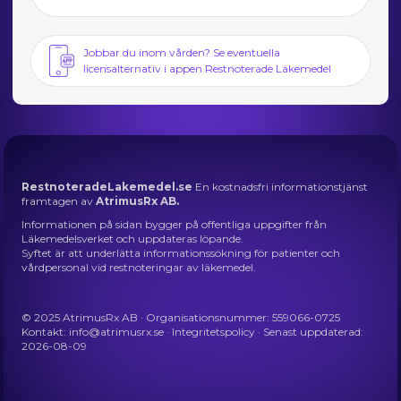
Jobbar du inom vården? Se eventuella
licensalternativ i appen Restnoterade Läkemedel
RestnoteradeLakemedel.se
En kostnadsfri informationstjänst
framtagen av
AtrimusRx AB.
Informationen på sidan bygger på offentliga uppgifter från
Läkemedelsverket och uppdateras löpande.
Syftet är att underlätta informationssökning för patienter och
vårdpersonal vid restnoteringar av läkemedel.
© 2025 AtrimusRx AB · Organisationsnummer: 559066-0725
Kontakt:
info@atrimusrx.se
·
Integritetspolicy
· Senast uppdaterad:
2026-08-09