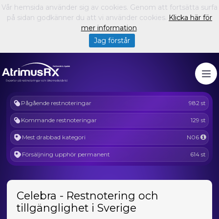
Vår hemsida använder sig av cookies. Genom att fortsätta surfa
på sidan godkänner du att vi använder cookies.
Klicka här för
mer information
.
Jag förstår
Pågående restnoteringar
982 st
Kommande restnoteringar
129 st
Mest drabbad kategori
N06
Försäljning upphör permanent
614 st
Celebra - Restnotering och
tillgänglighet i Sverige