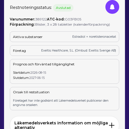
Restnoteringsstatus:
Avslutad
Varunummer:
389122
ATC-kod:
G03FB05
Förpackning:
Blister, 3 x 28 tabletter (kalenderförpackning)
Aktiva substanser
Estradiol + noretisteronacetat
Företag
Exeltis Healthcare, S.L. (Ombud: Exeltis Sverige AB)
Prognos och förväntad tillgänglighet
Startdatum:
2026-08-15
Slutdatum:
2027-06-15
Orsak till restsituation
Företaget har inte godkänt att Läkemedelsverket publicerar den
angivna orsaken.
Läkemedelsverkets information om möjliga
alternativ