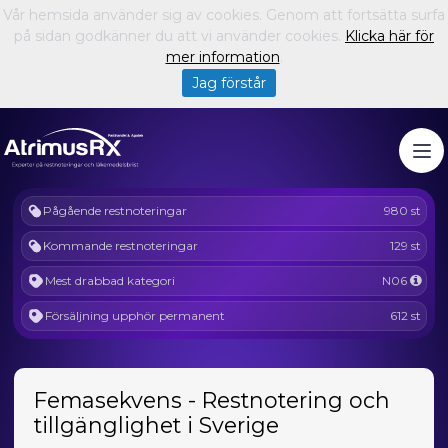
Vår hemsida använder sig av cookies. Genom att fortsätta surfa
på sidan godkänner du att vi använder cookies.
Klicka här för
mer information
.
Jag förstår
Pågående restnoteringar
980 st
Kommande restnoteringar
129 st
Mest drabbad kategori
N06
Försäljning upphör permanent
612 st
Femasekvens - Restnotering och
tillgänglighet i Sverige