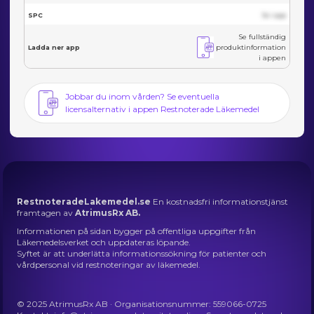
SPC
Se i app
Se fullständig
produktinformation
Ladda ner app
i appen
Jobbar du inom vården? Se eventuella
licensalternativ i appen Restnoterade Läkemedel
RestnoteradeLakemedel.se
En kostnadsfri informationstjänst
framtagen av
AtrimusRx AB.
Informationen på sidan bygger på offentliga uppgifter från
Läkemedelsverket och uppdateras löpande.
Syftet är att underlätta informationssökning för patienter och
vårdpersonal vid restnoteringar av läkemedel.
© 2025 AtrimusRx AB · Organisationsnummer: 559066-0725