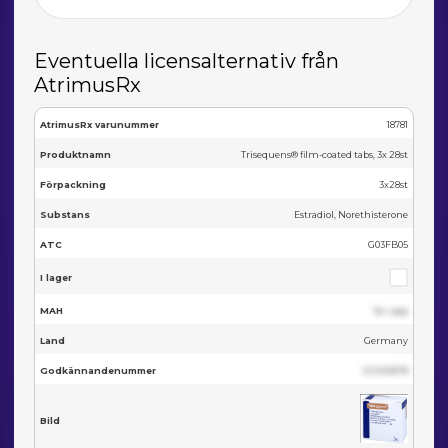
Eventuella licensalternativ från
AtrimusRx
AtrimusRx varunummer
18781
Produktnamn
Trisequens® film-coated tabs, 3x 28st
Förpackning
3x28st
Substans
Estradiol, Norethisterone
ATC
G03FB05
I lager
MAH
Se i app
Land
Germany
Godkännandenummer
123455678
Bild