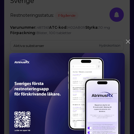
Sverige
Restnoteringsstatus:
Pågående
Varunummer:
487361
ATC-kod:
H02AB09
Styrka:
10 mg
Förpackning:
Blister, 100 tabletter
Aktiva substanser
Hydrokortison
Företag
Orion Corporation (Ombud: Orion Pharma AB)
Prognos och förväntad tillgänglighet
Startdatum:
2026-07-13
Slutdatum:
2026-08-03
Orsak till restsituation
Företaget har inte godkänt att Läkemedelsverket publicerar den
angivna orsaken.