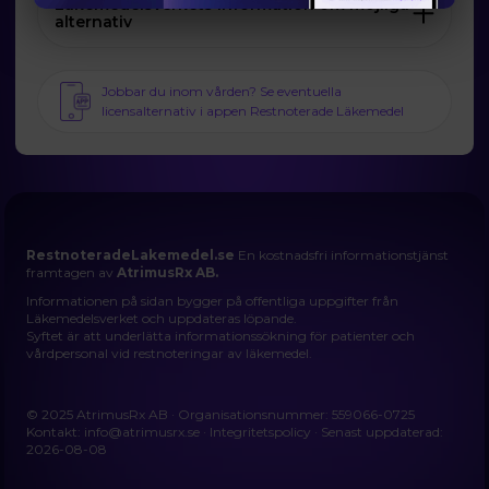
Läkemedelsverkets information om möjliga
alternativ
Jobbar du inom vården? Se eventuella
licensalternativ i appen Restnoterade Läkemedel
RestnoteradeLakemedel.se
En kostnadsfri informationstjänst
framtagen av
AtrimusRx AB.
Informationen på sidan bygger på offentliga uppgifter från
Läkemedelsverket och uppdateras löpande.
Syftet är att underlätta informationssökning för patienter och
vårdpersonal vid restnoteringar av läkemedel.
© 2025 AtrimusRx AB · Organisationsnummer: 559066-0725
Kontakt:
info@atrimusrx.se
·
Integritetspolicy
· Senast uppdaterad:
2026-08-08