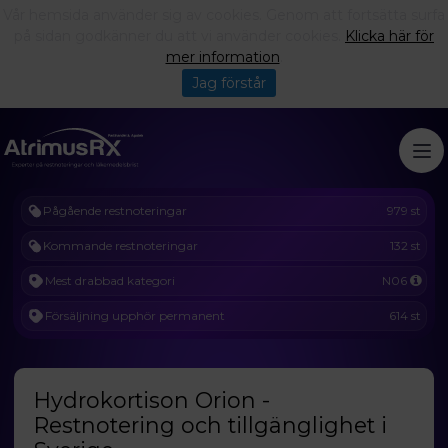
Vår hemsida använder sig av cookies. Genom att fortsätta surfa
på sidan godkänner du att vi använder cookies.
Klicka här för
mer information
.
Jag förstår
Pågående restnoteringar
979 st
Kommande restnoteringar
132 st
Mest drabbad kategori
N06
Försäljning upphör permanent
614 st
Hydrokortison Orion -
Restnotering och tillgänglighet i