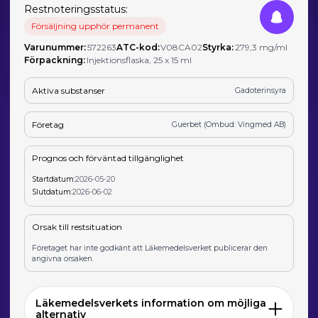
Restnoteringsstatus:
Försäljning upphör permanent
Varunummer:
572263
ATC-kod:
V08CA02
Styrka:
279,3 mg/ml
Förpackning:
Injektionsflaska, 25 x 15 ml
Aktiva substanser
Gadoterinsyra
Företag
Guerbet (Ombud: Vingmed AB)
Prognos och förväntad tillgänglighet
Startdatum:
2026-05-20
Slutdatum:
2026-06-02
Orsak till restsituation
Företaget har inte godkänt att Läkemedelsverket publicerar den
angivna orsaken.
Läkemedelsverkets information om möjliga
alternativ