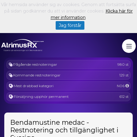
Vår hemsida använder sig av cookies. Genom att fortsätta surfa
på sidan godkänner du att vi använder cookies.
Klicka här för
mer information
.
Jag förstår
Pågående restnoteringar
980 st
Kommande restnoteringar
129 st
Mest drabbad kategori
N06
Försäljning upphör permanent
612 st
Bendamustine medac -
Restnotering och tillgänglighet i