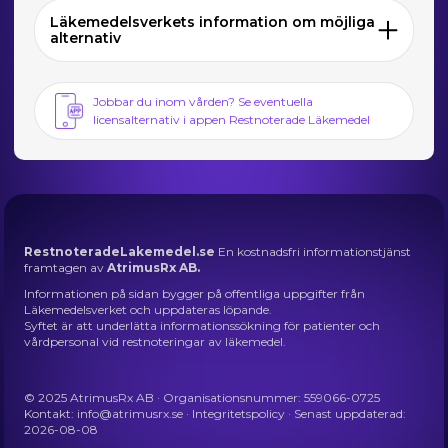
Läkemedelsverkets information om möjliga
alternativ
Jobbar du inom vården? Se eventuella
licensalternativ i appen Restnoterade Läkemedel
RestnoteradeLakemedel.se
En kostnadsfri informationstjänst
framtagen av
AtrimusRx AB.
Informationen på sidan bygger på offentliga uppgifter från
Läkemedelsverket och uppdateras löpande.
Syftet är att underlätta informationssökning för patienter och
vårdpersonal vid restnoteringar av läkemedel.
© 2025 AtrimusRx AB · Organisationsnummer: 559066-0725
Kontakt:
info@atrimusrx.se
·
Integritetspolicy
· Senast uppdaterad:
2026-08-08