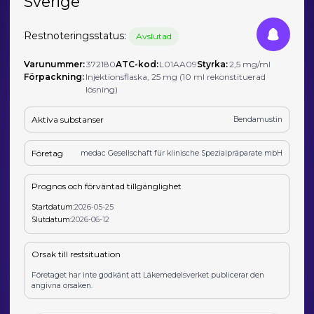
Sverige
Restnoteringsstatus:
Avslutad
Varunummer:
372180
ATC-kod:
L01AA09
Styrka:
2,5 mg/ml
Förpackning:
Injektionsflaska, 25 mg (10 ml rekonstituerad
lösning)
Aktiva substanser
Bendamustin
Företag
medac Gesellschaft für klinische Spezialpräparate mbH
Prognos och förväntad tillgänglighet
Startdatum:
2026-05-25
Slutdatum:
2026-06-12
Orsak till restsituation
Företaget har inte godkänt att Läkemedelsverket publicerar den
angivna orsaken.