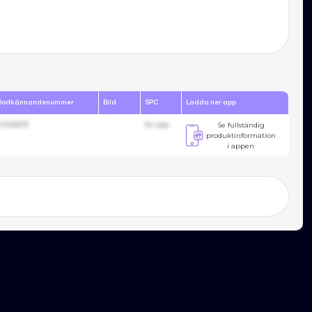
Godkännandenummer
Bild
SPC
Ladda ner app
23455678
Se i app
Se fullständig
produktinformation
i appen