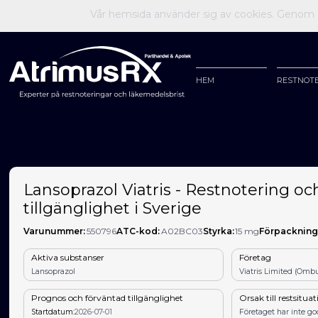
Vår hemsida använder sig av cookies. Genom at
HEM
RESTNOT
Lansoprazol Viatris - Restnotering oc
tillgänglighet i Sverige
Varunummer:
550796
ATC-kod:
A02BC03
Styrka:
15 mg
Förpackning
Aktiva substanser
Företag
Lansoprazol
Viatris Limited (Ombu
Prognos och förväntad tillgänglighet
Orsak till restsitua
Startdatum:
2026-07-01
Företaget har inte g