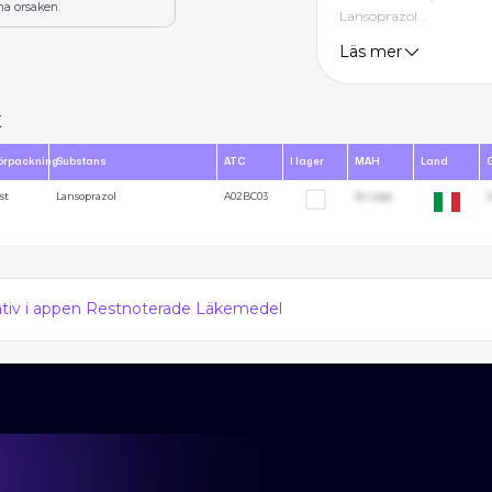
na orsaken.
Lansoprazol...
Läs mer
x
örpackning
Substans
ATC
I lager
MAH
Land
st
Lansoprazol
A02BC03
Se i app
1
nativ i appen Restnoterade Läkemedel