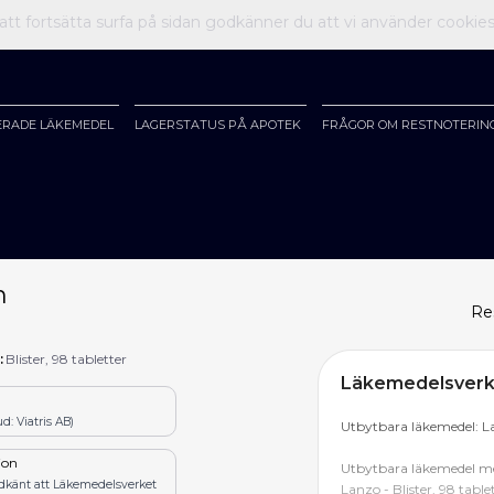
t fortsätta surfa på sidan godkänner du att vi använder cookie
ERADE LÄKEMEDEL
LAGERSTATUS PÅ APOTEK
FRÅGOR OM RESTNOTERIN
h
Re
:
Blister, 98 tabletter
Läkemedelsverke
d: Viatris AB)
Utbytbara läkemedel: L
tion
Utbytbara läkemedel me
odkänt att Läkemedelsverket
Lanzo - Blister, 98 table