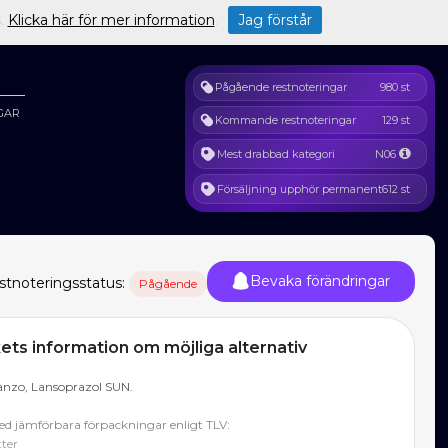
s.
Klicka här för mer information
.
Jag förstår
Pågående restnoteringar
980 st
GAR
Kommande restnoteringar
129 st
Mest drabbad kategori
N06
Försäljning upphör permanent
612 st
Bevaka förändringar
stnoteringsstatus:
Pågående
ts information om möjliga alternativ
anzo, Lansoprazol SUN.
d jämförbara förpackningar enligt TLV:
tter