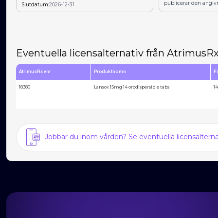
publicerar den angiv
Slutdatum:
2026-12-31
Eventuella licensalternativ från AtrimusR
AtrimusRx vnr
Produktnamn
F
18380
Lansox 15mg 14 orodispersible tabs
14
Jobbar du inom vården? Se eventuella licensalter