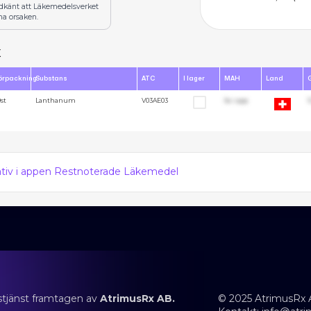
odkänt att Läkemedelsverket
na orsaken.
x
örpackning
Substans
ATC
I lager
MAH
Land
0st
Lanthanum
V03AE03
Se i app
1
nativ i appen Restnoterade Läkemedel
stjänst framtagen av
AtrimusRx AB.
© 2025 AtrimusRx 