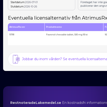
Startdatum:
2026-07-01
Företaget har inte g
publicerar den angiv
Slutdatum:
2026-10-26
Eventuella licensalternativ från AtrimusR
AtrimusRx vnr
Produktnamn
F
19781
Fosrenol chewable tablet, 500 mg 90 st
9
Jobbar du inom vården? Se eventuella licensalter
RestnoteradeLakemedel.se
En kostnadsfri information