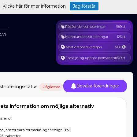
s.
Klicka här för mer information
.
Jag förstår
Pågående restnoteringar
989 st
GAR
Kommande restnoteringar
126 st
Mest drabbad kategori
N06
Försäljning upphör permanent
609 st
Bevaka förändringar
stnoteringsstatus:
Pågående
ts information om möjliga alternativ
srenol.
d jämförbara förpackningar enligt TLV:
45) tabletter