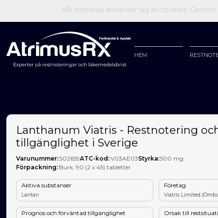
Vår hemsida använder sig av cookies. Genom at
HEM
RESTNOT
Lanthanum Viatris - Restnotering oc
tillgänglighet i Sverige
Varunummer:
502659
ATC-kod:
V03AE03
Styrka:
500 mg
Förpackning:
Burk, 90 (2 x 45) tabletter
Aktiva substanser
Företag
Lantan
Viatris Limited (Ombu
Prognos och förväntad tillgänglighet
Orsak till restsitua