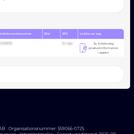
Godkännandenummer
Bild
SPC
Ladda ner app
23455678
Se i app
Se fullständig
produktinformation
i appen
AB · Organisationsnummer: 559066-0725