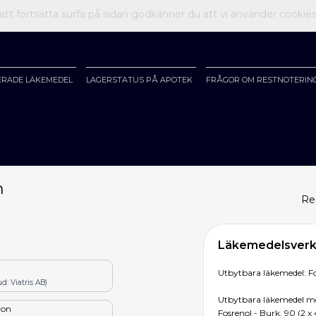
t fortsätta surfa på sidan godkänner du att vi använder cookie
ERADE LÄKEMEDEL
LAGERSTATUS PÅ APOTEK
FRÅGOR OM RESTNOTERIN
h
Re
Läkemedelsverke
Utbytbara läkemedel: Fo
d: Viatris AB)
Utbytbara läkemedel me
tion
Fosrenol - Burk, 90 (2 x 