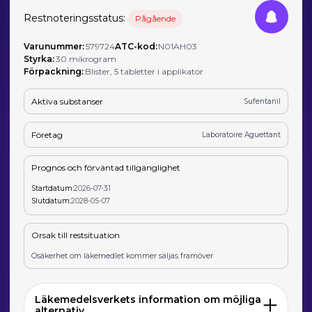
Restnoteringsstatus:
Pågående
Varunummer:
579724
ATC-kod:
N01AH03
Styrka:
30 mikrogram
Förpackning:
Blister, 5 tabletter i applikator
Aktiva substanser
Sufentanil
Företag
Laboratoire Aguettant
Prognos och förväntad tillgänglighet
Startdatum:
2026-07-31
Slutdatum:
2028-05-07
Orsak till restsituation
Osäkerhet om läkemedlet kommer säljas framöver
Läkemedelsverkets information om möjliga
alternativ