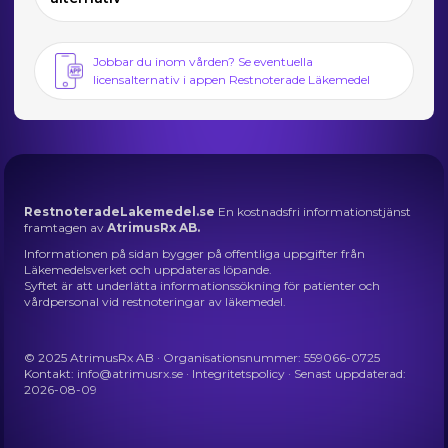
Jobbar du inom vården? Se eventuella
licensalternativ i appen Restnoterade Läkemedel
RestnoteradeLakemedel.se
En kostnadsfri informationstjänst
framtagen av
AtrimusRx AB.
Informationen på sidan bygger på offentliga uppgifter från
Läkemedelsverket och uppdateras löpande.
Syftet är att underlätta informationssökning för patienter och
vårdpersonal vid restnoteringar av läkemedel.
© 2025 AtrimusRx AB · Organisationsnummer: 559066-0725
Kontakt:
info@atrimusrx.se
·
Integritetspolicy
· Senast uppdaterad:
2026-08-09