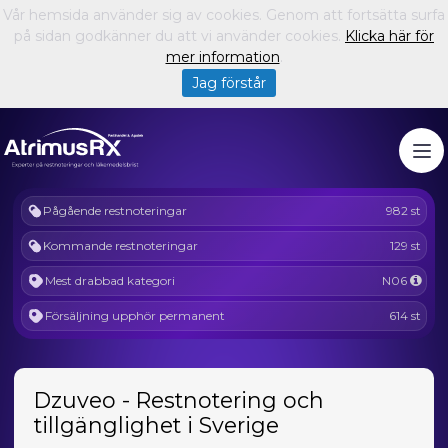
Vår hemsida använder sig av cookies. Genom att fortsätta surfa
på sidan godkänner du att vi använder cookies.
Klicka här för
mer information
.
Jag förstår
Pågående restnoteringar
982 st
Kommande restnoteringar
129 st
Mest drabbad kategori
N06
Försäljning upphör permanent
614 st
Dzuveo - Restnotering och
tillgänglighet i Sverige