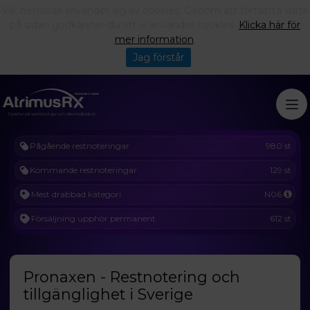
Vår hemsida använder sig av cookies. Genom att fortsätta surfa
på sidan godkänner du att vi använder cookies.
Klicka här för
mer information
.
Jag förstår
Pågående restnoteringar
980 st
Kommande restnoteringar
129 st
Mest drabbad kategori
N06
Försäljning upphör permanent
612 st
Pronaxen - Restnotering och
tillgänglighet i Sverige