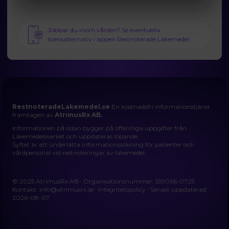
Jobbar du inom vården? Se eventuella
licensalternativ i appen Restnoterade Läkemedel
RestnoteradeLakemedel.se
En kostnadsfri informationstjänst
framtagen av
AtrimusRx AB.
Informationen på sidan bygger på offentliga uppgifter från
Läkemedelsverket och uppdateras löpande.
Syftet är att underlätta informationssökning för patienter och
vårdpersonal vid restnoteringar av läkemedel.
© 2025 AtrimusRx AB · Organisationsnummer: 559066-0725
Kontakt:
info@atrimusrx.se
·
Integritetspolicy
· Senast uppdaterad:
2026-08-07