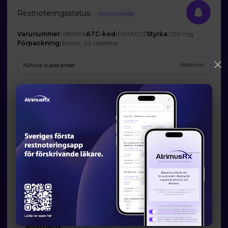
Restnoteringsstatus:
Kommande
Varunummer:
085096
ATC-kod:
M01AE02
Styrka:
250 mg
Förpackning:
Blister, 20 tabletter
Aktiva substanser
Naproxen
Företag
Orion Corporation (Ombud: Orion Pharma AB)
Prognos och förväntad tillgänglighet
Startdatum:
2026-08-17
Slutdatum:
2026-09-08
Orsak till restsituation
Företaget har inte godkänt att Läkemedelsverket publicerar den
angivna orsaken.
Läkemedelsverkets information om möjliga
alternativ