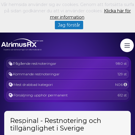
Vår hemsida använder sig av cookies. Genom att fortsätta surfa
på sidan godkänner du att vi använder cookies.
Klicka här för
mer information
.
Jag förstår
Pågående restnoteringar
980 st
Kommande restnoteringar
129 st
Mest drabbad kategori
N06
Försäljning upphör permanent
612 st
Respinal - Restnotering och
tillgänglighet i Sverige