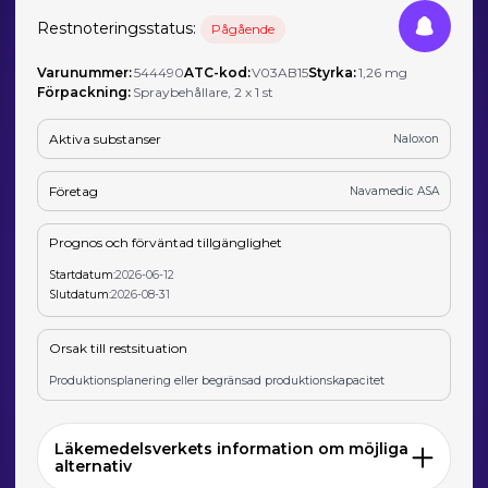
Restnoteringsstatus:
Pågående
Varunummer:
544490
ATC-kod:
V03AB15
Styrka:
1,26 mg
Förpackning:
Spraybehållare, 2 x 1 st
Aktiva substanser
Naloxon
Företag
Navamedic ASA
Prognos och förväntad tillgänglighet
Startdatum:
2026-06-12
Slutdatum:
2026-08-31
Orsak till restsituation
Produktionsplanering eller begränsad produktionskapacitet
Läkemedelsverkets information om möjliga
alternativ