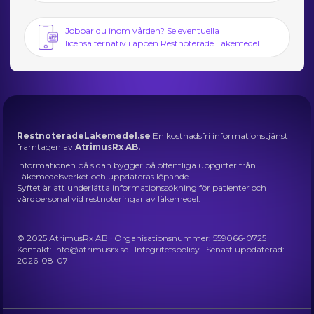
Jobbar du inom vården? Se eventuella
licensalternativ i appen Restnoterade Läkemedel
RestnoteradeLakemedel.se
En kostnadsfri informationstjänst
framtagen av
AtrimusRx AB.
Informationen på sidan bygger på offentliga uppgifter från
Läkemedelsverket och uppdateras löpande.
Syftet är att underlätta informationssökning för patienter och
vårdpersonal vid restnoteringar av läkemedel.
© 2025 AtrimusRx AB · Organisationsnummer: 559066-0725
Kontakt:
info@atrimusrx.se
·
Integritetspolicy
· Senast uppdaterad:
2026-08-07