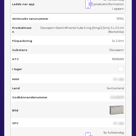
produktinformation
Ladda ner app
i appen
AtrimusRx varunummer
19702
Produktnam
Diazepam Desitin® rectal tube 5 mg (5mg/2,5ml), 5 x 2.5 ml
n
(Narkotika)
Förpackning
5x 2.5ml
Substans
Diazepam
ATC
N05BA01
I lager
MAH
Se i app
Land
Switzerland
Godkännandenummer
123455678
Bild
SPC
Se i app
Se fullständig