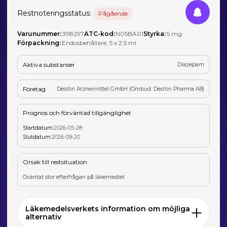
Restnoteringsstatus:
Pågående
Varunummer:
398297
ATC-kod:
N05BA01
Styrka:
5 mg
Förpackning:
Endosbehållare, 5 x 2.5 ml
Aktiva substanser
Diazepam
Företag
Desitin Arzneimittel GmbH (Ombud: Desitin Pharma AB)
Prognos och förväntad tillgänglighet
Startdatum:
2026-05-28
Slutdatum:
2026-09-20
Orsak till restsituation
Oväntat stor efterfrågan på läkemedlet
Läkemedelsverkets information om möjliga
alternativ