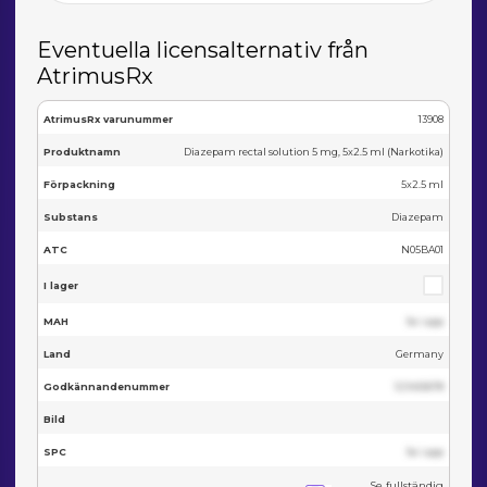
Eventuella licensalternativ från
AtrimusRx
AtrimusRx varunummer
13908
Produktnamn
Diazepam rectal solution 5 mg, 5x2.5 ml (Narkotika)
Förpackning
5x2.5 ml
Substans
Diazepam
ATC
N05BA01
I lager
MAH
Se i app
Land
Germany
Godkännandenummer
123455678
Bild
SPC
Se i app
Se fullständig