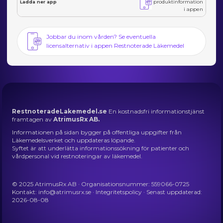
produktinformation
Ladda ner app
i appen
Jobbar du inom vården? Se eventuella
licensalternativ i appen Restnoterade Läkemedel
RestnoteradeLakemedel.se
En kostnadsfri informationstjänst
framtagen av
AtrimusRx AB.
Informationen på sidan bygger på offentliga uppgifter från
Läkemedelsverket och uppdateras löpande.
Syftet är att underlätta informationssökning för patienter och
vårdpersonal vid restnoteringar av läkemedel.
© 2025 AtrimusRx AB · Organisationsnummer: 559066-0725
Kontakt:
info@atrimusrx.se
·
Integritetspolicy
· Senast uppdaterad:
2026-08-08