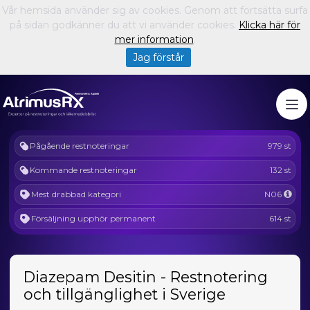
Vår hemsida använder sig av cookies. Genom att fortsätta surfa
på sidan godkänner du att vi använder cookies.
Klicka här för
mer information
.
Jag förstår
Pågående restnoteringar
979 st
Kommande restnoteringar
132 st
Mest drabbad kategori
N06
Försäljning upphör permanent
614 st
Diazepam Desitin - Restnotering
och tillgänglighet i Sverige