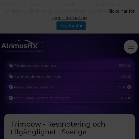
Vår hemsida använder sig av cookies. Genom att fortsätta surfa
på sidan godkänner du att vi använder cookies.
Klicka här för
mer information
.
Jag förstår
Pågående restnoteringar
980 st
Kommande restnoteringar
129 st
Mest drabbad kategori
N06
Försäljning upphör permanent
612 st
Trimbow - Restnotering och
tillgänglighet i Sverige