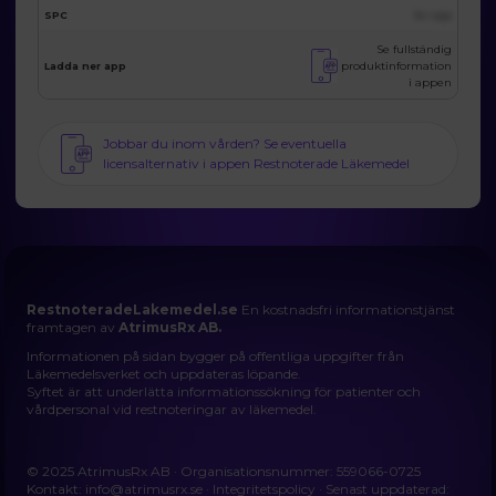
SPC
Se i app
Se fullständig
produktinformation
Ladda ner app
i appen
Jobbar du inom vården? Se eventuella
licensalternativ i appen Restnoterade Läkemedel
RestnoteradeLakemedel.se
En kostnadsfri informationstjänst
framtagen av
AtrimusRx AB.
Informationen på sidan bygger på offentliga uppgifter från
Läkemedelsverket och uppdateras löpande.
Syftet är att underlätta informationssökning för patienter och
vårdpersonal vid restnoteringar av läkemedel.
© 2025 AtrimusRx AB · Organisationsnummer: 559066-0725
Kontakt:
info@atrimusrx.se
·
Integritetspolicy
· Senast uppdaterad: