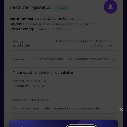
Restnoteringsstatus:
Avslutad
Varunummer:
136040
ATC-kod:
R03AL09
Styrka:
172 mikrogram/5 mikrogram/9 mikrogram
Förpackning:
Inhalator, 3 x 120 doser
Aktiva
Beklometasondipropionat + formoterol +
substanser
glykopyrronium
Företag
Chiesi Farmaceutici S.p.A. (Ombud: Chiesi Pharma AB)
Prognos och förväntad tillgänglighet
Startdatum:
2026-06-26
Slutdatum:
2026-07-31
Orsak till restsituation
Produktionsplanering eller begränsad produktionskapacitet
Läkemedelsverkets information om möjliga