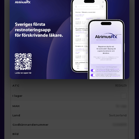
alternativ
Eventuella licensalternativ från
AtrimusRx
AtrimusRx varunummer
20866
Produktnamn
Trimbow® sol for inhalation 172µg/5µg/9µg 120 doses
Förpackning
120 doses
Substa
Beclometasone dipropionate, formoterol fumarate dihydrate,
ns
glycopyrronium bromide
ATC
R03AL09
I lager
MAH
Se i app
Land
Switzerland
Godkännandenummer
123455678
Bild