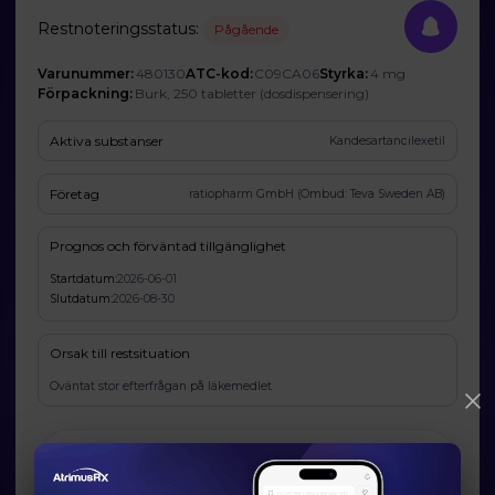
Restnoteringsstatus:
Pågående
Varunummer:
480130
ATC-kod:
C09CA06
Styrka:
4 mg
Förpackning:
Burk, 250 tabletter (dosdispensering)
Aktiva substanser
Kandesartancilexetil
Företag
ratiopharm GmbH (Ombud: Teva Sweden AB)
Prognos och förväntad tillgänglighet
Startdatum:
2026-06-01
Slutdatum:
2026-08-30
Orsak till restsituation
Oväntat stor efterfrågan på läkemedlet
Läkemedelsverkets information om möjliga
alternativ