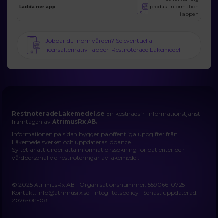
produktinformation
Ladda ner app
i appen
Jobbar du inom vården? Se eventuella
licensalternativ i appen Restnoterade Läkemedel
RestnoteradeLakemedel.se
En kostnadsfri informationstjänst
framtagen av
AtrimusRx AB.
Informationen på sidan bygger på offentliga uppgifter från
Läkemedelsverket och uppdateras löpande.
Syftet är att underlätta informationssökning för patienter och
vårdpersonal vid restnoteringar av läkemedel.
© 2025 AtrimusRx AB · Organisationsnummer: 559066-0725
Kontakt:
info@atrimusrx.se
·
Integritetspolicy
· Senast uppdaterad:
2026-08-08