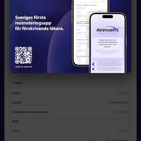
Eventuella licensalternativ från
AtrimusRx
AtrimusRx varunummer
19995
Produktnamn
Candesartan Cilexetil 4mg 30 tabs
Förpackning
30st
Substans
Candesartan cilexetil
ATC
C09CA06
I lager
MAH
Se i app
Land
United States
Godkännandenummer
123455678
Bild
SPC
Se i app
Se fullständig