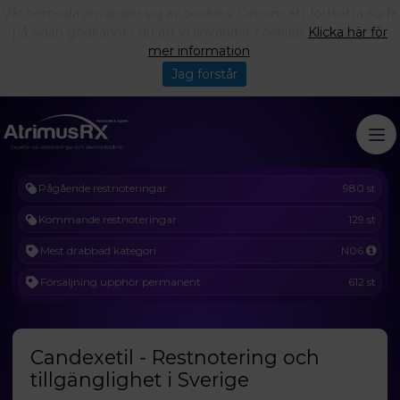
Vår hemsida använder sig av cookies. Genom att fortsätta surfa
på sidan godkänner du att vi använder cookies.
Klicka här för
mer information
.
Jag förstår
Pågående restnoteringar
980 st
Kommande restnoteringar
129 st
Mest drabbad kategori
N06
Försäljning upphör permanent
612 st
Candexetil - Restnotering och
tillgänglighet i Sverige