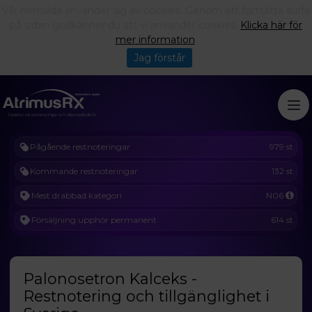
Vår hemsida använder sig av cookies. Genom att fortsätta surfa
på sidan godkänner du att vi använder cookies.
Klicka här för
mer information
.
Jag förstår
Pågående restnoteringar
979 st
Kommande restnoteringar
132 st
Mest drabbad kategori
N06
Försäljning upphör permanent
614 st
Palonosetron Kalceks -
Restnotering och tillgänglighet i