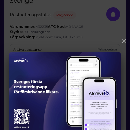
Sverige
Restnoteringsstatus:
Pågående
Varunummer:
432235
ATC-kod:
A04AA05
Styrka:
250 mikrogram
Förpackning:
Injektionsflaska, 1 st (1 x 5 ml)
Aktiva substanser
Palonosetron
Företag
AS KALCEKS
Prognos och förväntad tillgänglighet
Startdatum:
2026-06-01
Slutdatum:
2026-12-15
Orsak till restsituation
Oväntat stor efterfrågan på läkemedlet