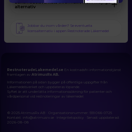
Läkemedelsverkets information om möjliga
alternativ
Jobbar du inom vården? Se eventuella
licensalternativ i appen Restnoterade Läkemedel
RestnoteradeLakemedel.se
En kostnadsfri informationstjänst
framtagen av
AtrimusRx AB.
Informationen på sidan bygger på offentliga uppgifter från
Läkemedelsverket och uppdateras löpande.
Syftet är att underlätta informationssökning för patienter och
vårdpersonal vid restnoteringar av läkemedel.
© 2025 AtrimusRx AB · Organisationsnummer: 559066-0725
Kontakt:
info@atrimusrx.se
·
Integritetspolicy
· Senast uppdaterad:
2026-08-08