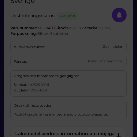
Sverige
Restnoteringsstatus:
Avslutad
Varunummer:
186121
ATC-kod:
N02CC03
Styrka:
2,5 mg
Förpackning:
Blister, 6 tabletter
Aktiva substanser
Zolmitriptan
Företag
Holsten Pharma GmbH
Prognos och förväntad tillgänglighet
Startdatum:
2025-09-01
Slutdatum:
2026-12-31
Orsak till restsituation
Produktionsplanering eller begränsad produktionskapacitet
Läkemedelsverkets information om möjliga