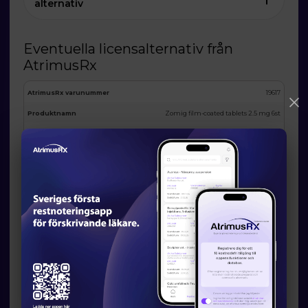
alternativ
Eventuella licensalternativ från
AtrimusRx
AtrimusRx varunummer
19617
Produktnamn
Zomig film-coated tablets 2.5 mg 6st
Förpackning
6st
Substans
Zolmitriptan
ATC
N02CC03
I lager
MAH
Se i app
Land
Switzerland
Godkännandenummer
123455678
Bild