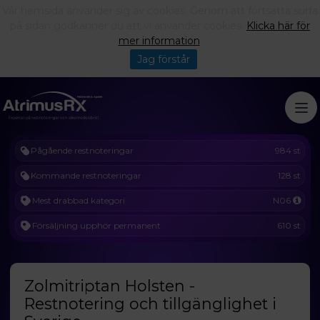
Vår hemsida använder sig av cookies. Genom att fortsätta surfa
på sidan godkänner du att vi använder cookies.
Klicka här för
mer information
.
Jag förstår
Pågående restnoteringar
984 st
Kommande restnoteringar
128 st
Mest drabbad kategori
N06
Försäljning upphör permanent
610 st
Zolmitriptan Holsten -
Restnotering och tillgänglighet i