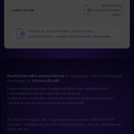
Se fullständig
produktinformation
Ladda ner app
i appen
Jobbar du inom vården? Se eventuella
licensalternativ i appen Restnoterade Läkemedel
RestnoteradeLakemedel.se
En kostnadsfri informationstjänst
framtagen av
AtrimusRx AB.
Informationen på sidan bygger på offentliga uppgifter från
Läkemedelsverket och uppdateras löpande.
Syftet är att underlätta informationssökning för patienter och
vårdpersonal vid restnoteringar av läkemedel.
© 2025 AtrimusRx AB · Organisationsnummer: 559066-0725
Kontakt:
info@atrimusrx.se
·
Integritetspolicy
· Senast uppdaterad:
2026-08-07