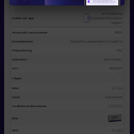
SPC
Se i app
Se fullständig
produktinformation
Ladda ner app
i appen
AtrimusRx varunummer
19620
Produktnamn
Zomig film-coated tablets 2.5 mg 12 st
Förpackning
12st
Substans
Zolmitriptan
ATC
N02CC03
I lager
MAH
Se i app
Land
Switzerland
Godkännandenummer
123455678
Bild
SPC
Se i app