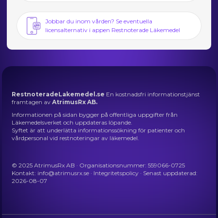
Jobbar du inom vården? Se eventuella
licensalternativ i appen Restnoterade Läkemedel
RestnoteradeLakemedel.se
En kostnadsfri informationstjänst
framtagen av
AtrimusRx AB.
Informationen på sidan bygger på offentliga uppgifter från
Läkemedelsverket och uppdateras löpande.
Syftet är att underlätta informationssökning för patienter och
vårdpersonal vid restnoteringar av läkemedel.
© 2025 AtrimusRx AB · Organisationsnummer: 559066-0725
Kontakt:
info@atrimusrx.se
·
Integritetspolicy
· Senast uppdaterad:
2026-08-07