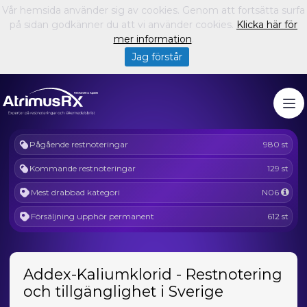
Vår hemsida använder sig av cookies. Genom att fortsätta surfa
på sidan godkänner du att vi använder cookies.
Klicka här för
mer information
.
Jag förstår
Pågående restnoteringar
980 st
Kommande restnoteringar
129 st
Mest drabbad kategori
N06
Försäljning upphör permanent
612 st
Addex-Kaliumklorid - Restnotering
och tillgänglighet i Sverige