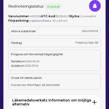
Restnoteringsstatus:
Avslutad
Varunummer:
490326
ATC-kod:
B05XA01
Styrka:
2 mmol/ml
Förpackning:
Injektionsflaska, 10 x 20 ml
Aktiva substanser
Kaliumklorid
Företag
Fresenius Kabi AB
Prognos och förväntad tillgänglighet
Startdatum:
2026-06-05
Slutdatum:
2026-09-04
Orsak till restsituation
Oväntat stor efterfrågan på läkemedlet
Läkemedelsverkets information om möjliga
alternativ