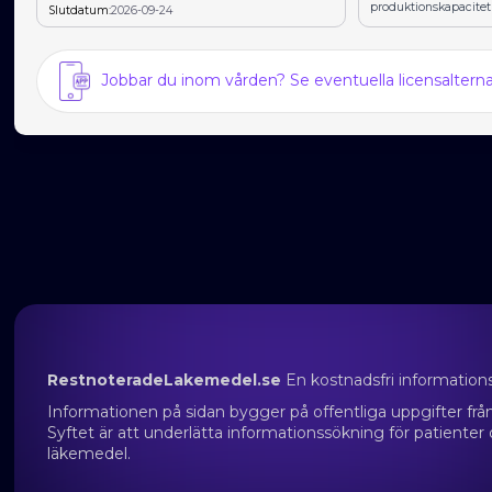
produktionskapacitet
Slutdatum:
2026-09-24
Jobbar du inom vården? Se eventuella licensalter
RestnoteradeLakemedel.se
En kostnadsfri information
Informationen på sidan bygger på offentliga uppgifter f
Syftet är att underlätta informationssökning för patienter
läkemedel.