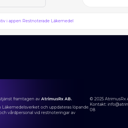
nativ i appen Restnoterade Läkemedel
stjänst framtagen av
AtrimusRx AB.
© 2025 AtrimusRx 
Kontakt:
info@atri
rån Läkemedelsverket och uppdateras löpande.
08
 och vårdpersonal vid restnoteringar av