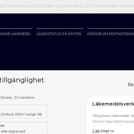
t fortsätta surfa på sidan godkänner du att vi använder cookie
ERADE LÄKEMEDEL
LAGERSTATUS PÅ APOTEK
FRÅGOR OM RESTNOTERIN
tillgänglighet
Re
:
Blister, 30 tabletter
Läkemedelsverke
o (Ombud: KRKA Sverige AB)
Utbytbara läkemedel: At
Atorbir (parallellimport
tion
Läs mer
 eller begränsad