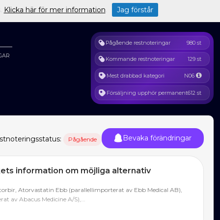
s.
Klicka här för mer information
.
Jag förstår
Pågående restnoteringar
980 st
GAR
Kommande restnoteringar
129 st
Mest drabbad kategori
N06
Försäljning upphör permanent
612 st
Bevaka förändringar
stnoteringsstatus:
Pågående
ts information om möjliga alternativ
orbir, Atorvastatin Ebb (parallellimporterat av Ebb Medical AB),
erat av Abacus Medicine A/S),...