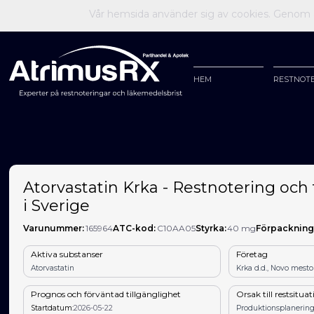
Vår hemsida använder sig av cookies. Genom at
HEM
RESTNOT
Atorvastatin Krka - Restnotering och 
i Sverige
Varunummer:
165964
ATC-kod:
C10AA05
Styrka:
40 mg
Förpackning
Aktiva substanser
Företag
Atorvastatin
Krka d.d., Novo mest
Prognos och förväntad tillgänglighet
Orsak till restsitua
Startdatum:
2026-05-22
Produktionsplanering