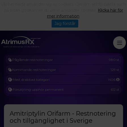
Vår hemsida använder sig av cookies. Genom att fortsätta surfa
på sidan godkänner du att vi använder cookies.
Klicka här för
mer information
.
Jag förstår
Pågående restnoteringar
980 st
Kommande restnoteringar
129 st
Mest drabbad kategori
N06
Försäljning upphör permanent
612 st
Amitriptylin Orifarm - Restnotering
och tillgänglighet i Sverige