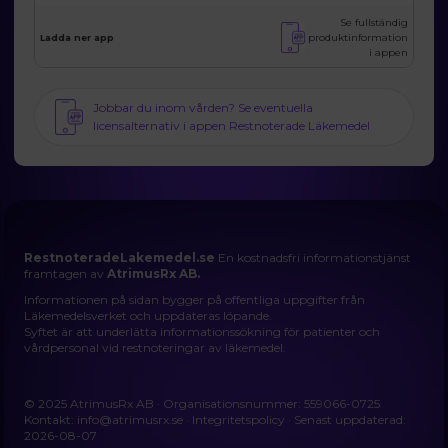
Se fullständig
produktinformation
Ladda ner app
i appen
Jobbar du inom vården? Se eventuella
licensalternativ i appen Restnoterade Läkemedel
RestnoteradeLakemedel.se
En kostnadsfri informationstjänst
framtagen av
AtrimusRx AB.
Informationen på sidan bygger på offentliga uppgifter från
Läkemedelsverket och uppdateras löpande.
Syftet är att underlätta informationssökning för patienter och
vårdpersonal vid restnoteringar av läkemedel.
© 2025 AtrimusRx AB · Organisationsnummer: 559066-0725
Kontakt:
info@atrimusrx.se
·
Integritetspolicy
· Senast uppdaterad:
2026-08-07