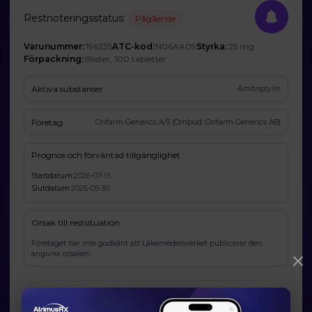
Restnoteringsstatus:
Pågående
Varunummer:
196235
ATC-kod:
N06AA09
Styrka:
25 mg
Förpackning:
Blister, 100 tabletter
Aktiva substanser
Amitriptylin
Företag
Orifarm Generics A/S (Ombud: Orifarm Generics AB)
Prognos och förväntad tillgänglighet
Startdatum:
2026-07-15
Slutdatum:
2026-09-30
Orsak till restsituation
Företaget har inte godkänt att Läkemedelsverket publicerar den
angivna orsaken.
Läkemedelsverkets information om möjliga
alternativ