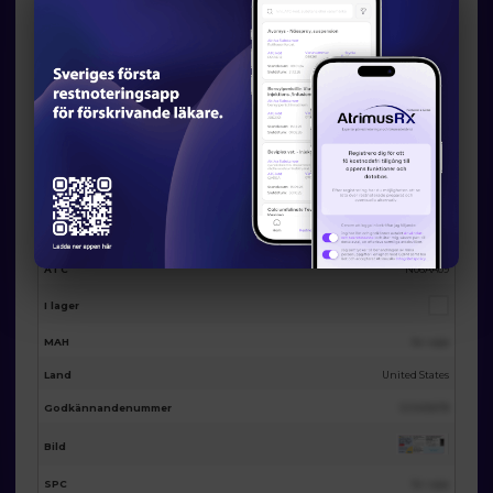
Eventuella licensalternativ från
AtrimusRx
AtrimusRx varunummer
19932
Produktnamn
Amitriptyline hydrochloride 25mg 100 tabs
Förpackning
100st
Substans
Amitriptyline
ATC
N06AA09
I lager
MAH
Se i app
Land
United States
Godkännandenummer
123455678
Bild
SPC
Se i app