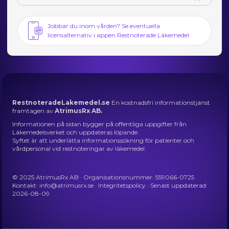
Jobbar du inom vården? Se eventuella
licensalternativ i appen Restnoterade Läkemedel
RestnoteradeLakemedel.se
En kostnadsfri informationstjänst
framtagen av
AtrimusRx AB.
Informationen på sidan bygger på offentliga uppgifter från
Läkemedelsverket och uppdateras löpande.
Syftet är att underlätta informationssökning för patienter och
vårdpersonal vid restnoteringar av läkemedel.
© 2025 AtrimusRx AB · Organisationsnummer: 559066-0725
Kontakt:
info@atrimusrx.se
·
Integritetspolicy
· Senast uppdaterad:
2026-08-09