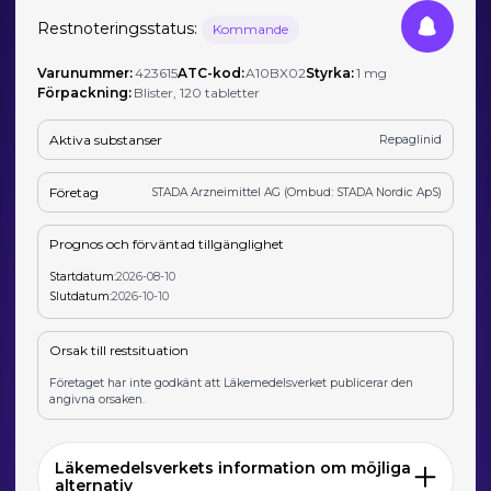
Restnoteringsstatus:
Kommande
Varunummer:
423615
ATC-kod:
A10BX02
Styrka:
1 mg
Förpackning:
Blister, 120 tabletter
Aktiva substanser
Repaglinid
Företag
STADA Arzneimittel AG (Ombud: STADA Nordic ApS)
Prognos och förväntad tillgänglighet
Startdatum:
2026-08-10
Slutdatum:
2026-10-10
Orsak till restsituation
Företaget har inte godkänt att Läkemedelsverket publicerar den
angivna orsaken.
Läkemedelsverkets information om möjliga
alternativ