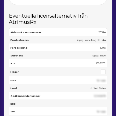
Eventuella licensalternativ från
AtrimusRx
AtrimusRx varunummer
20344
Produktnamn
Repaglinide 1mg 100 tabs
Förpackning
100st
Substans
Repaglinide
ATC
A10BX02
I lager
MAH
Se i app
Land
United States
Godkännandenummer
123455678
Bild
SPC
Se i app