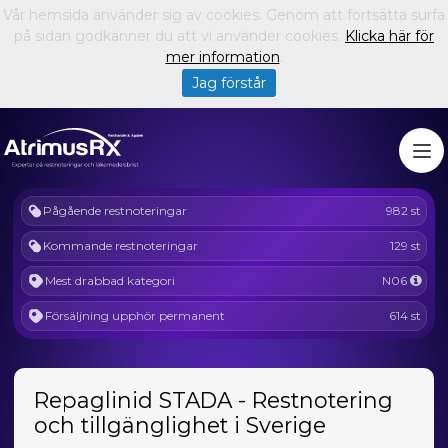
Vår hemsida använder sig av cookies. Genom att fortsätta surfa
på sidan godkänner du att vi använder cookies.
Klicka här för
mer information
.
Jag förstår
Pågående restnoteringar
982 st
Kommande restnoteringar
129 st
Mest drabbad kategori
N06
Försäljning upphör permanent
614 st
Repaglinid STADA - Restnotering
och tillgänglighet i Sverige