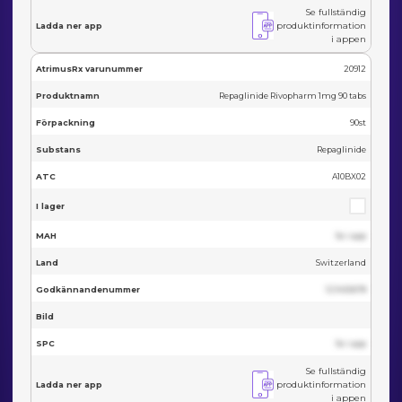
Se fullständig
produktinformation
Ladda ner app
i appen
AtrimusRx varunummer
20912
Produktnamn
Repaglinide Rivopharm 1mg 90 tabs
Förpackning
90st
Substans
Repaglinide
ATC
A10BX02
I lager
MAH
Se i app
Land
Switzerland
Godkännandenummer
123455678
Bild
SPC
Se i app
Se fullständig
produktinformation
Ladda ner app
i appen