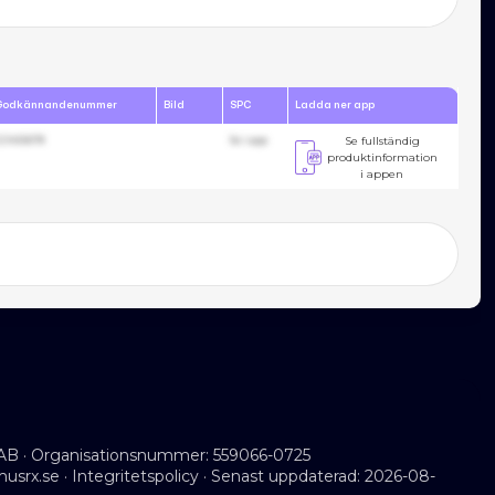
Godkännandenummer
Bild
SPC
Ladda ner app
23455678
Se i app
Se fullständig
produktinformation
i appen
AB · Organisationsnummer: 559066-0725
musrx.se
·
Integritetspolicy
· Senast uppdaterad: 2026-08-