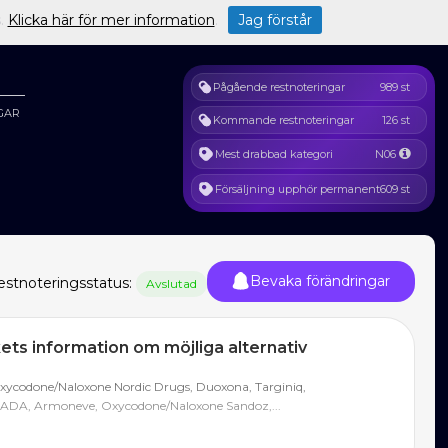
s.
Klicka här för mer information
.
Jag förstår
Pågående restnoteringar
989 st
GAR
Kommande restnoteringar
126 st
Mest drabbad kategori
N06
Försäljning upphör permanent
609 st
Bevaka förändringar
estnoteringsstatus:
Avslutad
ts information om möjliga alternativ
xycodone/Naloxone Nordic Drugs, Duoxona, Targiniq,
ADA, Armoneve, Oxycodone/Naloxone Sandoz,...