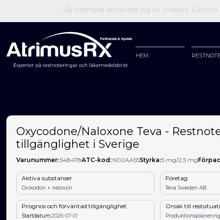
Vår hemsida använder sig av cookies. Genom at
HEM
RESTNOT
Oxycodone/Naloxone Teva - Restnote
tillgänglighet i Sverige
Varunummer:
548478
ATC-kod:
N02AA55
Styrka:
5 mg/2,5 mg
Förpac
Aktiva substanser
Företag
Oxikodon + naloxon
Teva Sweden AB
Prognos och förväntad tillgänglighet
Orsak till restsitua
Startdatum:
2026-07-01
Produktionsplanering