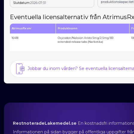
produktionskapacitet
Slutdatum:
2026-07-31
Eventuella licensalternativ från AtrimusR
AtrimusRx vnr
Produktnamn
F
16418
Oxycodon/Naloxon Aristo 5mg/2,5mg 100
10
extended-release tabs (Narkotika)
Jobbar du inom vården? Se eventuella licensalter
RestnoteradeLakemedel.se
En kostnadsfri information
Informationen på sidan bygger på offentliga uppgifter f