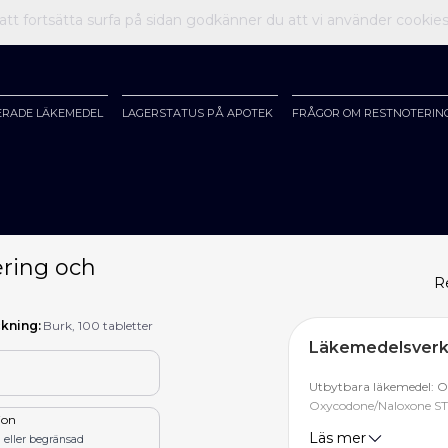
t fortsätta surfa på sidan godkänner du att vi använder cookie
ERADE LÄKEMEDEL
LAGERSTATUS PÅ APOTEK
FRÅGOR OM RESTNOTERIN
ring och
R
kning:
Burk, 100 tabletter
Läkemedelsverke
Utbytbara läkemedel: O
Oxycodone/Naloxone ST
tion
Läs mer
 eller begränsad