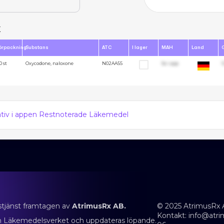
x
örpackning
Substans
ATC
I lager
MAH
Land
0 st
Oxycodone, naloxone
N02AA55
Se i app
1
nativ i appen Restnoterade Läkemedel
stjänst framtagen av
AtrimusRx AB.
© 2025 AtrimusRx 
Kontakt:
info@atri
rån Läkemedelsverket och uppdateras löpande.