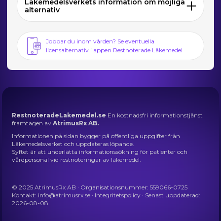
Läkemedelsverkets information om möjliga
alternativ
Jobbar du inom vården? Se eventuella
licensalternativ i appen Restnoterade Läkemedel
RestnoteradeLakemedel.se
En kostnadsfri informationstjänst
framtagen av
AtrimusRx AB.
Informationen på sidan bygger på offentliga uppgifter från
Läkemedelsverket och uppdateras löpande.
Syftet är att underlätta informationssökning för patienter och
vårdpersonal vid restnoteringar av läkemedel.
© 2025 AtrimusRx AB · Organisationsnummer: 559066-0725
Kontakt:
info@atrimusrx.se
·
Integritetspolicy
· Senast uppdaterad:
2026-08-08