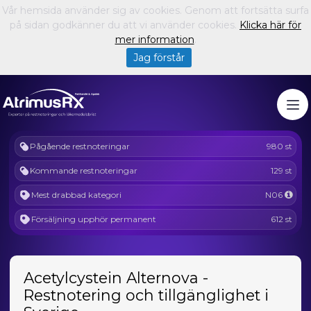
Vår hemsida använder sig av cookies. Genom att fortsätta surfa
på sidan godkänner du att vi använder cookies.
Klicka här för
mer information
.
Jag förstår
Pågående restnoteringar
980 st
Kommande restnoteringar
129 st
Mest drabbad kategori
N06
Försäljning upphör permanent
612 st
Acetylcystein Alternova -
Restnotering och tillgänglighet i