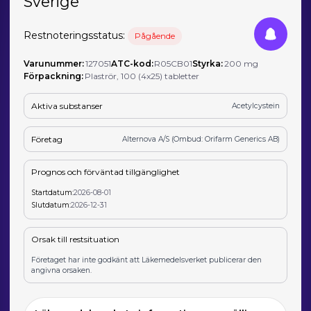
Sverige
Restnoteringsstatus:
Pågående
Varunummer:
127051
ATC-kod:
R05CB01
Styrka:
200 mg
Förpackning:
Plaströr, 100 (4x25) tabletter
Aktiva substanser
Acetylcystein
Företag
Alternova A/S (Ombud: Orifarm Generics AB)
Prognos och förväntad tillgänglighet
Startdatum:
2026-08-01
Slutdatum:
2026-12-31
Orsak till restsituation
Företaget har inte godkänt att Läkemedelsverket publicerar den
angivna orsaken.