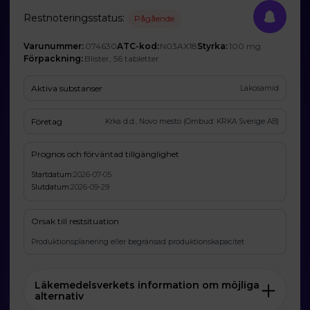
Restnoteringsstatus:
Pågående
Varunummer:
074630
ATC-kod:
N03AX18
Styrka:
100 mg
Förpackning:
Blister, 56 tabletter
Aktiva substanser
Lakosamid
Företag
Krka d.d., Novo mesto (Ombud: KRKA Sverige AB)
Prognos och förväntad tillgänglighet
Startdatum:
2026-07-05
Slutdatum:
2026-09-29
Orsak till restsituation
Produktionsplanering eller begränsad produktionskapacitet
Läkemedelsverkets information om möjliga
alternativ