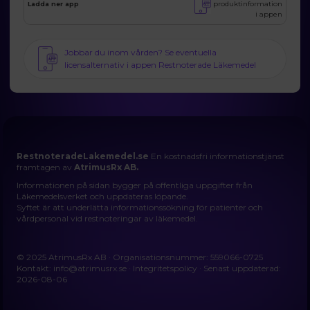
produktinformation
Ladda ner app
i appen
Jobbar du inom vården? Se eventuella
licensalternativ i appen Restnoterade Läkemedel
RestnoteradeLakemedel.se
En kostnadsfri informationstjänst
framtagen av
AtrimusRx AB.
Informationen på sidan bygger på offentliga uppgifter från
Läkemedelsverket och uppdateras löpande.
Syftet är att underlätta informationssökning för patienter och
vårdpersonal vid restnoteringar av läkemedel.
© 2025 AtrimusRx AB · Organisationsnummer: 559066-0725
Kontakt:
info@atrimusrx.se
·
Integritetspolicy
· Senast uppdaterad:
2026-08-06