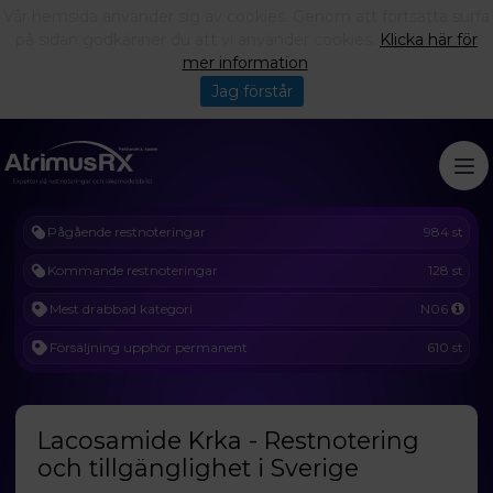
Vår hemsida använder sig av cookies. Genom att fortsätta surfa
på sidan godkänner du att vi använder cookies.
Klicka här för
mer information
.
Jag förstår
Pågående restnoteringar
984 st
Kommande restnoteringar
128 st
Mest drabbad kategori
N06
Försäljning upphör permanent
610 st
Lacosamide Krka - Restnotering
och tillgänglighet i Sverige