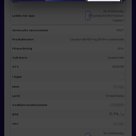
SPC
Se i app
Se fullständig
produktinformation
Ladda ner app
i appen
AtrimusRx varunummer
19927
Produktnamn
Lacosamide 100 mg, 60 film-coated tabs
Förpackning
60 st
Substans
Lacosamide
ATC
N03AX18
I lager
MAH
Se i app
Land
United States
Godkännandenummer
123455678
Bild
SPC
Se i app
Se fullständig