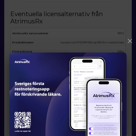
Eventuella licensalternativ från
AtrimusRx
AtrimusRx varunummer
18193
Produktnamn
Lacosamid STADA® 100mg 168 film-coated tabs
Förpackning
168st
Substans
Lacosamide
ATC
N03AX18
I lager
MAH
Se i app
Land
Germany
Godkännandenummer
123455678
Bild