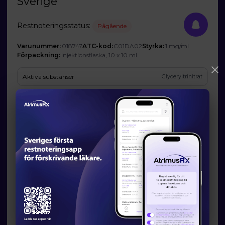
Sverige
Restnoteringsstatus:
Pågående
Varunummer:
018747
ATC-kod:
C01DA02
Styrka:
1 mg/ml
Förpackning:
Injektionsflaska, 10 x 10 ml
Aktiva substanser
Glyceryltrinitrat
Företag
Karo Pharma AB
Prognos och förväntad tillgänglighet
Startdatum:
2026-07-23
Slutdatum:
2026-09-11
Orsak till restsituation
Företaget har inte godkänt att Läkemedelsverket publicerar den
angivna orsaken.