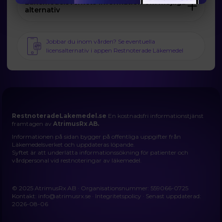
Läkemedelsverkets information om möjliga
alternativ
Jobbar du inom vården? Se eventuella
licensalternativ i appen Restnoterade Läkemedel
RestnoteradeLakemedel.se
En kostnadsfri informationstjänst
framtagen av
AtrimusRx AB.
Informationen på sidan bygger på offentliga uppgifter från
Läkemedelsverket och uppdateras löpande.
Syftet är att underlätta informationssökning för patienter och
vårdpersonal vid restnoteringar av läkemedel.
© 2025 AtrimusRx AB · Organisationsnummer: 559066-0725
Kontakt:
info@atrimusrx.se
·
Integritetspolicy
· Senast uppdaterad:
2026-08-06