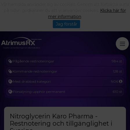
Vår hemsida använder sig av cookies. Genom att fortsätta surfa
på sidan godkänner du att vi använder cookies.
Klicka här för
mer information
.
Jag förstår
Pågående restnoteringar
984 st
Kommande restnoteringar
128 st
Mest drabbad kategori
N06
Försäljning upphör permanent
610 st
Nitroglycerin Karo Pharma -
Restnotering och tillgänglighet i