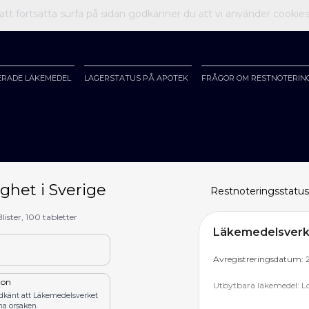
t fortsätta surfa på sidan godkänner du att vi använder cookie
ERADE LÄKEMEDEL
LAGERSTATUS PÅ APOTEK
FRÅGOR OM RESTNOTERIN
ghet i Sverige
Restnoteringsstatus
Blister, 100 tabletter
Läkemedelsverke
Avregistreringsdatum: 
tion
Utbytbara läkemedel: 
odkänt att Läkemedelsverket
na orsaken.