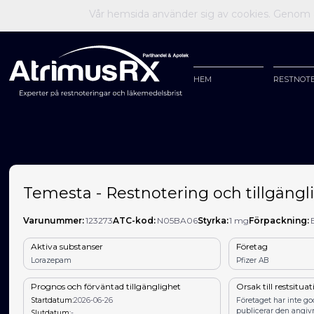
Vår hemsida använder sig av cookies. Genom at
HEM
RESTNOT
Temesta - Restnotering och tillgängli
Varunummer:
123273
ATC-kod:
N05BA06
Styrka:
1 mg
Förpackning:
Aktiva substanser
Företag
Lorazepam
Pfizer AB
Prognos och förväntad tillgänglighet
Orsak till restsitua
Startdatum:
2026-06-26
Företaget har inte g
publicerar den angiv
Slutdatum:
-