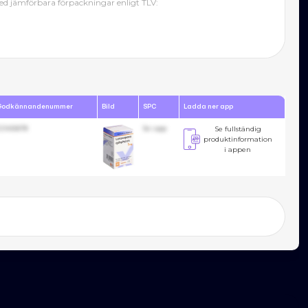
d jämförbara förpackningar enligt TLV:
Godkännandenummer
Bild
SPC
Ladda ner app
23455678
Se i app
Se fullständig
produktinformation
i appen