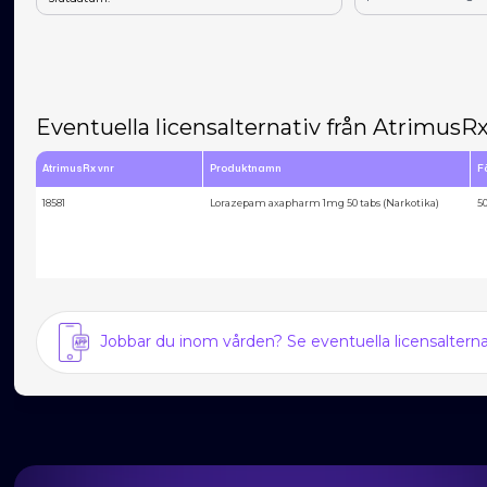
Eventuella licensalternativ från AtrimusR
AtrimusRx vnr
Produktnamn
F
18581
Lorazepam axapharm 1mg 50 tabs (Narkotika)
5
Jobbar du inom vården? Se eventuella licensalter