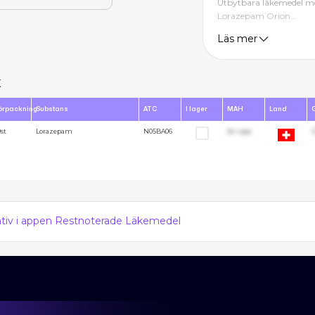
Utbytbara läkemedel me
Lorazepam Orion...
Läs mer
x
örpackning
Substans
ATC
I lager
MAH
Land
0st
Lorazepam
N05BA06
Se i app
1
nativ i appen Restnoterade Läkemedel