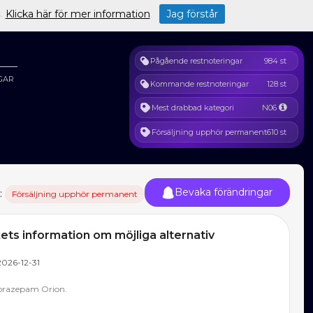
s.
Klicka här för mer information
.
Jag förstår
Pågående restnoteringar
984 st
GAR
Kommande restnoteringar
128 st
Mest drabbad kategori
N06
Försäljning upphör permanent
610 st
Bevaka förändringar
:
Försäljning upphör permanent
ts information om möjliga alternativ
2026-12-31
Lorazepam Orion.