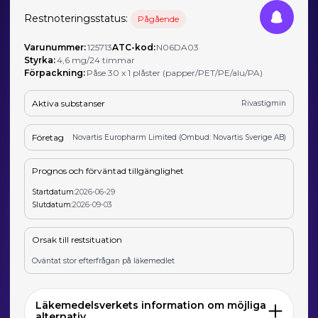
Restnoteringsstatus:
Pågående
Varunummer:
125713
ATC-kod:
N06DA03
Styrka:
4,6 mg/24 timmar
Förpackning:
Påse 30 x 1 plåster (papper/PET/PE/alu/PA)
Aktiva substanser
Rivastigmin
Företag
Novartis Europharm Limited (Ombud: Novartis Sverige AB)
Prognos och förväntad tillgänglighet
Startdatum:
2026-06-29
Slutdatum:
2026-09-03
Orsak till restsituation
Oväntat stor efterfrågan på läkemedlet
Läkemedelsverkets information om möjliga
alternativ