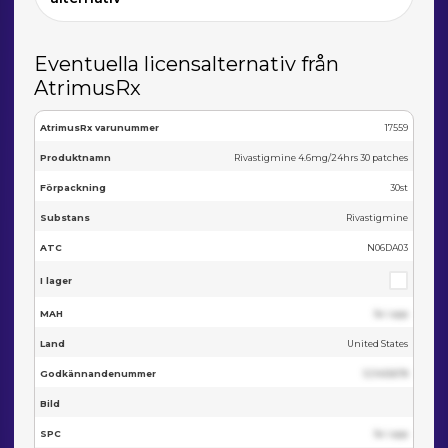
Eventuella licensalternativ från
AtrimusRx
AtrimusRx varunummer
17559
Produktnamn
Rivastigmine 4.6mg/24hrs 30 patches
Förpackning
30st
Substans
Rivastigmine
ATC
N06DA03
I lager
MAH
Se i app
Land
United States
Godkännandenummer
123455678
Bild
SPC
Se i app