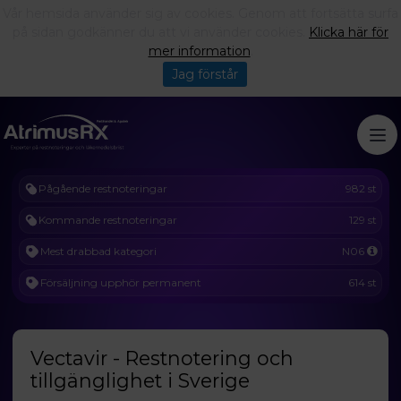
Vår hemsida använder sig av cookies. Genom att fortsätta surfa
på sidan godkänner du att vi använder cookies.
Klicka här för
mer information
.
Jag förstår
Pågående restnoteringar
982 st
Kommande restnoteringar
129 st
Mest drabbad kategori
N06
Försäljning upphör permanent
614 st
Vectavir - Restnotering och
tillgänglighet i Sverige