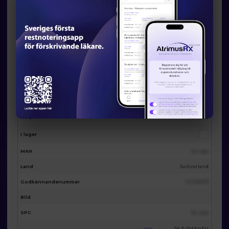
Eventuella licensalternativ från
AtrimusRx
AtrimusRx varunummer
20659
Produktnamn
Fenivir® Creme (1% Penciclovir), 2g
Förpackning
2g
Substans
Penciclovir
ATC
D06BB06
I lager
MAH
Se i app
Land
Switzerland
Godkännandenummer
123455678
Bild
SPC
Se i app
Se fullständig