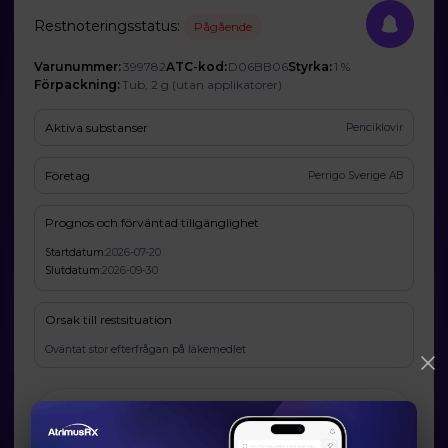
Restnoteringsstatus:
Pågående
Varunummer:
399782
ATC-kod:
D06BB06
Styrka:
1 %
Förpackning:
Tub, 2 g (utan applikatorer)
Aktiva substanser
Penciklovir
Företag
Perrigo Sverige AB
Prognos och förväntad tillgänglighet
Startdatum:
2026-07-20
Slutdatum:
2026-09-30
Orsak till restsituation
Oväntat stor efterfrågan på läkemedlet
Läkemedelsverkets information om möjliga
alternativ