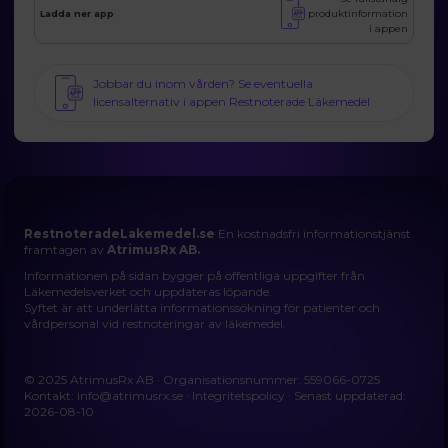
produktinformation
Ladda ner app
i appen
Jobbar du inom vården? Se eventuella
licensalternativ i appen Restnoterade Läkemedel
RestnoteradeLakemedel.se
En kostnadsfri informationstjänst
framtagen av
AtrimusRx AB.
Informationen på sidan bygger på offentliga uppgifter från
Läkemedelsverket och uppdateras löpande.
Syftet är att underlätta informationssökning för patienter och
vårdpersonal vid restnoteringar av läkemedel.
© 2025 AtrimusRx AB · Organisationsnummer: 559066-0725
Kontakt:
info@atrimusrx.se
·
Integritetspolicy
· Senast uppdaterad:
2026-08-10