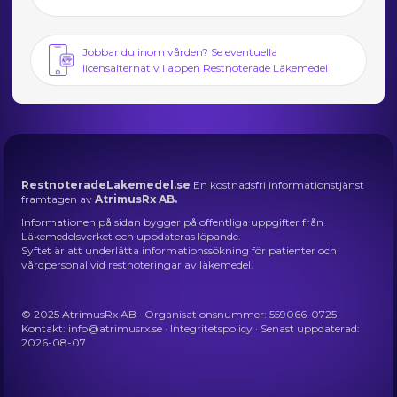
Jobbar du inom vården? Se eventuella
licensalternativ i appen Restnoterade Läkemedel
RestnoteradeLakemedel.se
En kostnadsfri informationstjänst
framtagen av
AtrimusRx AB.
Informationen på sidan bygger på offentliga uppgifter från
Läkemedelsverket och uppdateras löpande.
Syftet är att underlätta informationssökning för patienter och
vårdpersonal vid restnoteringar av läkemedel.
© 2025 AtrimusRx AB · Organisationsnummer: 559066-0725
Kontakt:
info@atrimusrx.se
·
Integritetspolicy
· Senast uppdaterad:
2026-08-07