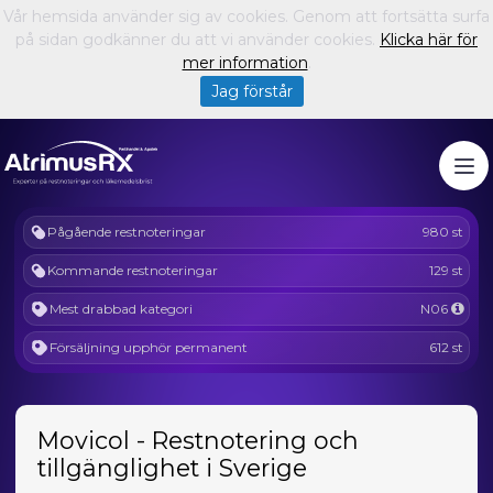
Vår hemsida använder sig av cookies. Genom att fortsätta surfa
på sidan godkänner du att vi använder cookies.
Klicka här för
mer information
.
Jag förstår
Pågående restnoteringar
980 st
Kommande restnoteringar
129 st
Mest drabbad kategori
N06
Försäljning upphör permanent
612 st
Movicol - Restnotering och
tillgänglighet i Sverige