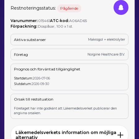
Restnoteringsstatus:
Pågående
Varunummer:
015461
ATC-kod:
A06AD65
Förpackning:
Dospåsar, 100 x 1 st.
Aktiva substanser
Makrogol + elektrolyter
Företag
Norgine Healthcare B.V.
Prognos och förväntad tillgänglighet
Startdatum:
2026-07-06
Slutdatum:
2026-09-30
Orsak till restsituation
Företaget har inte godkänt att Läkemedelsverket publicerar den
angivna orsaken.
Läkemedelsverkets information om möjliga
alternativ