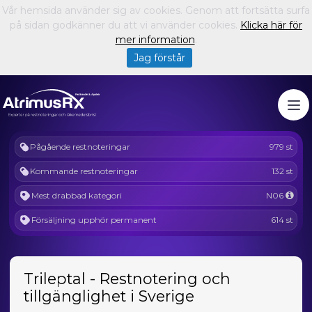
Vår hemsida använder sig av cookies. Genom att fortsätta surfa
på sidan godkänner du att vi använder cookies.
Klicka här för
mer information
.
Jag förstår
Pågående restnoteringar
979 st
Kommande restnoteringar
132 st
Mest drabbad kategori
N06
Försäljning upphör permanent
614 st
Trileptal - Restnotering och
tillgänglighet i Sverige