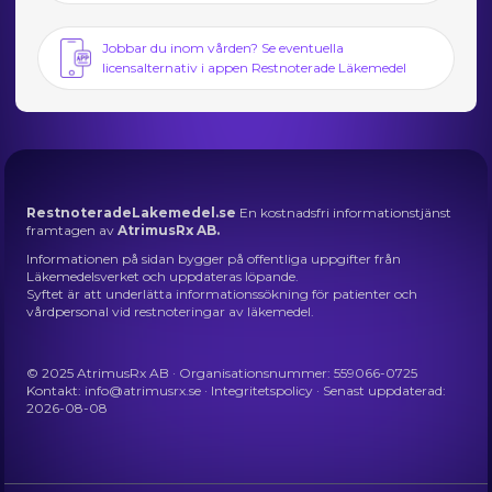
Jobbar du inom vården? Se eventuella
licensalternativ i appen Restnoterade Läkemedel
RestnoteradeLakemedel.se
En kostnadsfri informationstjänst
framtagen av
AtrimusRx AB.
Informationen på sidan bygger på offentliga uppgifter från
Läkemedelsverket och uppdateras löpande.
Syftet är att underlätta informationssökning för patienter och
vårdpersonal vid restnoteringar av läkemedel.
© 2025 AtrimusRx AB · Organisationsnummer: 559066-0725
Kontakt:
info@atrimusrx.se
·
Integritetspolicy
· Senast uppdaterad:
2026-08-08