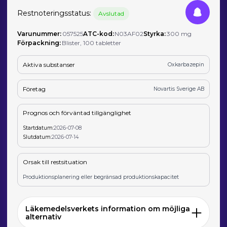
Restnoteringsstatus:
Avslutad
Varunummer:
057525
ATC-kod:
N03AF02
Styrka:
300 mg
Förpackning:
Blister, 100 tabletter
Aktiva substanser
Oxkarbazepin
Företag
Novartis Sverige AB
Prognos och förväntad tillgänglighet
Startdatum:
2026-07-08
Slutdatum:
2026-07-14
Orsak till restsituation
Produktionsplanering eller begränsad produktionskapacitet
Läkemedelsverkets information om möjliga
alternativ