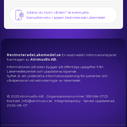
Jobbar du inom vården? Se eventuella
licensalternativ i appen Restnoterade Läkemedel
RestnoteradeLakemedel.se
En kostnadsfri informationstjänst
framtagen av
AtrimusRx AB.
Informationen på sidan bygger på offentliga uppgifter från
Läkemedelsverket och uppdateras löpande.
Syftet är att underlätta informationssökning för patienter och
vårdpersonal vid restnoteringar av läkemedel.
© 2025 AtrimusRx AB · Organisationsnummer: 559066-0725
Kontakt:
info@atrimusrx.se
·
Integritetspolicy
· Senast uppdaterad:
2026-08-07