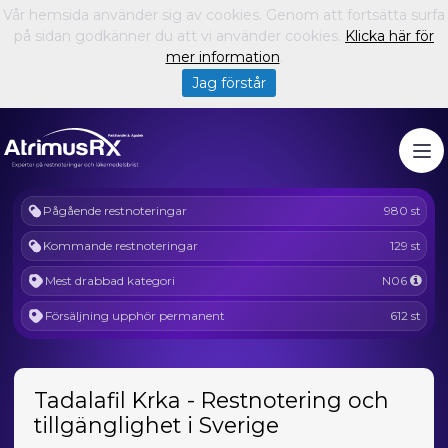
Vår hemsida använder sig av cookies. Genom att fortsätta surfa
på sidan godkänner du att vi använder cookies.
Klicka här för
mer information
.
Jag förstår
Pågående restnoteringar
980 st
Kommande restnoteringar
129 st
Mest drabbad kategori
N06
Försäljning upphör permanent
612 st
Tadalafil Krka - Restnotering och
tillgänglighet i Sverige