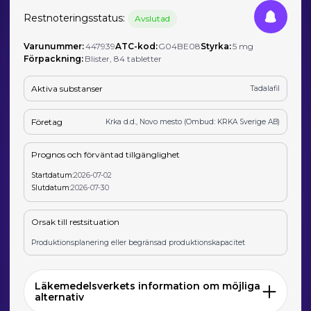
Restnoteringsstatus:
Avslutad
Varunummer:
447939
ATC-kod:
G04BE08
Styrka:
5 mg
Förpackning:
Blister, 84 tabletter
Aktiva substanser
Tadalafil
Företag
Krka d.d., Novo mesto (Ombud: KRKA Sverige AB)
Prognos och förväntad tillgänglighet
Startdatum:
2026-07-02
Slutdatum:
2026-07-30
Orsak till restsituation
Produktionsplanering eller begränsad produktionskapacitet
Läkemedelsverkets information om möjliga
alternativ