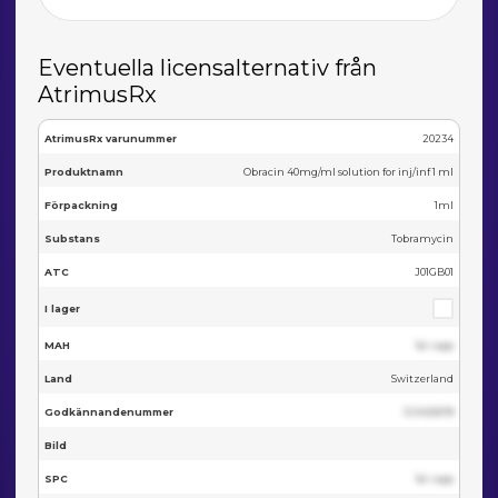
Eventuella licensalternativ från
AtrimusRx
AtrimusRx varunummer
20234
Produktnamn
Obracin 40mg/ml solution for inj/inf 1 ml
Förpackning
1ml
Substans
Tobramycin
ATC
J01GB01
I lager
MAH
Se i app
Land
Switzerland
Godkännandenummer
123455678
Bild
SPC
Se i app