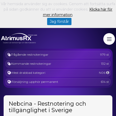
Vår hemsida använder sig av cookies. Genom att fortsätta surfa
på sidan godkänner du att vi använder cookies.
Klicka här för
mer information
.
Jag förstår
Pågående restnoteringar
979 st
Kommande restnoteringar
132 st
Mest drabbad kategori
N06
Försäljning upphör permanent
614 st
Nebcina - Restnotering och
tillgänglighet i Sverige