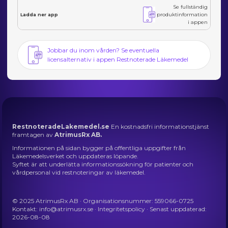
Se fullständig
produktinformation
Ladda ner app
i appen
Jobbar du inom vården? Se eventuella
licensalternativ i appen Restnoterade Läkemedel
RestnoteradeLakemedel.se
En kostnadsfri informationstjänst
framtagen av
AtrimusRx AB.
Informationen på sidan bygger på offentliga uppgifter från
Läkemedelsverket och uppdateras löpande.
Syftet är att underlätta informationssökning för patienter och
vårdpersonal vid restnoteringar av läkemedel.
© 2025 AtrimusRx AB · Organisationsnummer: 559066-0725
Kontakt:
info@atrimusrx.se
·
Integritetspolicy
· Senast uppdaterad:
2026-08-08