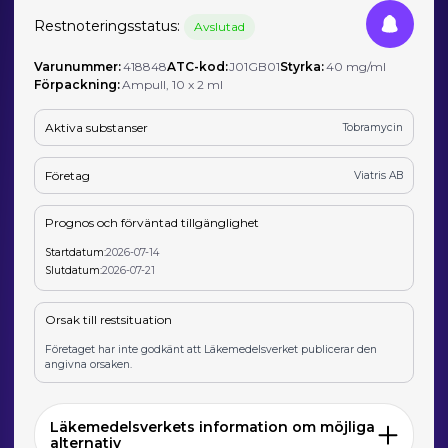
Restnoteringsstatus:
Avslutad
Varunummer:
418848
ATC-kod:
J01GB01
Styrka:
40 mg/ml
Förpackning:
Ampull, 10 x 2 ml
Aktiva substanser
Tobramycin
Företag
Viatris AB
Prognos och förväntad tillgänglighet
Startdatum:
2026-07-14
Slutdatum:
2026-07-21
Orsak till restsituation
Företaget har inte godkänt att Läkemedelsverket publicerar den
angivna orsaken.
Läkemedelsverkets information om möjliga
alternativ