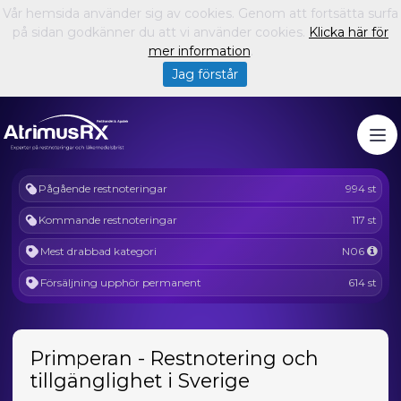
Vår hemsida använder sig av cookies. Genom att fortsätta surfa
på sidan godkänner du att vi använder cookies.
Klicka här för
mer information
.
Jag förstår
Pågående restnoteringar
994 st
Kommande restnoteringar
117 st
Mest drabbad kategori
N06
Försäljning upphör permanent
614 st
Primperan - Restnotering och
tillgänglighet i Sverige