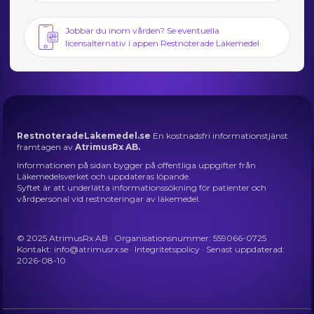
Jobbar du inom vården? Se eventuella
licensalternativ i appen Restnoterade Läkemedel
RestnoteradeLakemedel.se
En kostnadsfri informationstjänst
framtagen av
AtrimusRx AB.
Informationen på sidan bygger på offentliga uppgifter från
Läkemedelsverket och uppdateras löpande.
Syftet är att underlätta informationssökning för patienter och
vårdpersonal vid restnoteringar av läkemedel.
© 2025 AtrimusRx AB · Organisationsnummer: 559066-0725
Kontakt:
info@atrimusrx.se
·
Integritetspolicy
· Senast uppdaterad:
2026-08-10