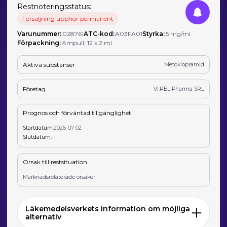
Restnoteringsstatus:
Försäljning upphör permanent
Varunummer:
028761
ATC-kod:
A03FA01
Styrka:
5 mg/ml
Förpackning:
Ampull, 12 x 2 ml
Aktiva substanser
Metoklopramid
Företag
VI.REL Pharma SRL
Prognos och förväntad tillgänglighet
Startdatum:
2026-07-02
Slutdatum:
-
Orsak till restsituation
Marknadsrelaterade orsaker
Läkemedelsverkets information om möjliga
alternativ