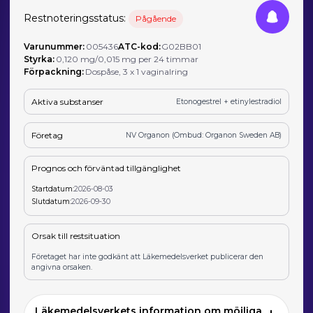
Restnoteringsstatus:
Pågående
Varunummer:
005436
ATC-kod:
G02BB01
Styrka:
0,120 mg/0,015 mg per 24 timmar
Förpackning:
Dospåse, 3 x 1 vaginalring
Aktiva substanser
Etonogestrel + etinylestradiol
Företag
NV Organon (Ombud: Organon Sweden AB)
Prognos och förväntad tillgänglighet
Startdatum:
2026-08-03
Slutdatum:
2026-09-30
Orsak till restsituation
Företaget har inte godkänt att Läkemedelsverket publicerar den
angivna orsaken.
Läkemedelsverkets information om möjliga