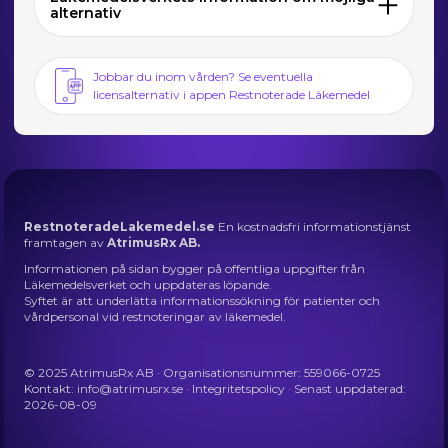
alternativ
Jobbar du inom vården? Se eventuella
licensalternativ i appen Restnoterade Läkemedel
RestnoteradeLakemedel.se
En kostnadsfri informationstjänst
framtagen av
AtrimusRx AB.
Informationen på sidan bygger på offentliga uppgifter från
Läkemedelsverket och uppdateras löpande.
Syftet är att underlätta informationssökning för patienter och
vårdpersonal vid restnoteringar av läkemedel.
© 2025 AtrimusRx AB · Organisationsnummer: 559066-0725
Kontakt:
info@atrimusrx.se
·
Integritetspolicy
· Senast uppdaterad:
2026-08-09