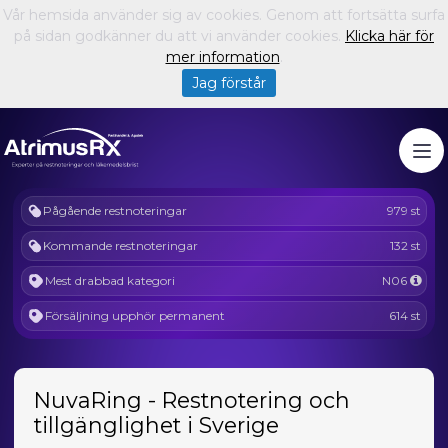
Vår hemsida använder sig av cookies. Genom att fortsätta surfa
på sidan godkänner du att vi använder cookies.
Klicka här för
mer information
.
Jag förstår
Pågående restnoteringar
979 st
Kommande restnoteringar
132 st
Mest drabbad kategori
N06
Försäljning upphör permanent
614 st
NuvaRing - Restnotering och
tillgänglighet i Sverige