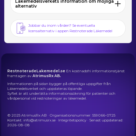
Läkemedelsverkets information om möjliga
alternativ
Jobbar du inom vården? Se eventuella
licensalternativ i appen Restnoterade Läkemedel
RestnoteradeLakemedel.se
En kostnadsfri informationstjänst
framtagen av
AtrimusRx AB.
Informationen på sidan bygger på offentliga uppgifter från
Läkemedelsverket och uppdateras löpande.
Syftet är att underlätta informationssökning för patienter och
vårdpersonal vid restnoteringar av läkemedel.
© 2025 AtrimusRx AB · Organisationsnummer: 559066-0725
Kontakt:
info@atrimusrx.se
·
Integritetspolicy
· Senast uppdaterad:
2026-08-08