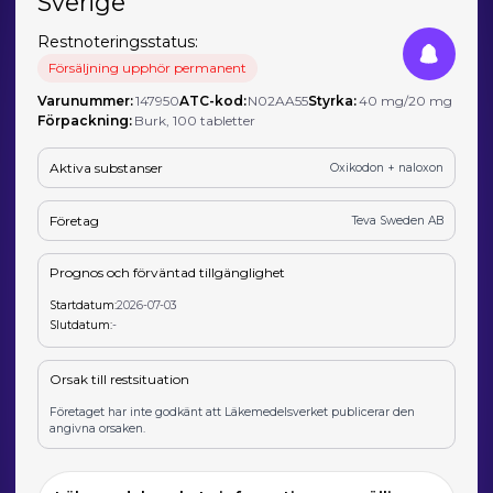
Sverige
Restnoteringsstatus:
Försäljning upphör permanent
Varunummer:
147950
ATC-kod:
N02AA55
Styrka:
40 mg/20 mg
Förpackning:
Burk, 100 tabletter
Aktiva substanser
Oxikodon + naloxon
Företag
Teva Sweden AB
Prognos och förväntad tillgänglighet
Startdatum:
2026-07-03
Slutdatum:
-
Orsak till restsituation
Företaget har inte godkänt att Läkemedelsverket publicerar den
angivna orsaken.