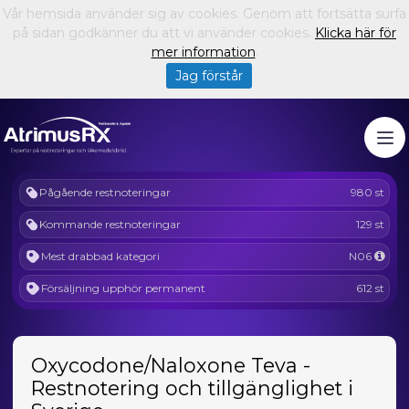
Vår hemsida använder sig av cookies. Genom att fortsätta surfa
på sidan godkänner du att vi använder cookies.
Klicka här för
mer information
.
Jag förstår
Pågående restnoteringar
980 st
Kommande restnoteringar
129 st
Mest drabbad kategori
N06
Försäljning upphör permanent
612 st
Oxycodone/Naloxone Teva -
Restnotering och tillgänglighet i